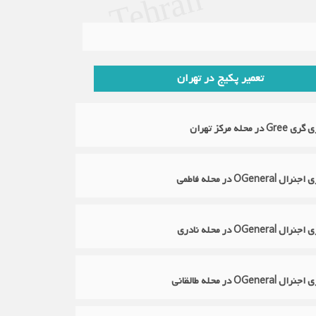
n
تعمیر پکیج در تهران
محله مرکز تهران
OGene در محله فاطمی
OGene در محله نادری
OGen در محله طالقانی