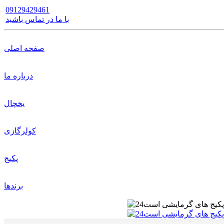
09129429461
با ما در تماس باشید
صفحه اصلی
درباره ما
یخچال
کولرگازی
پکیج
برندها