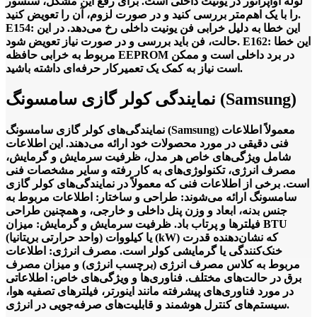
لوله اواپراتور در یونیت داخلی است. برای رفع این مشکل، سنسور
را با یک اهم‌متر بررسی کنید و در صورت لزوم، آن را تعویض کنید.
E154: این خطا به دلیل خرابی فن یونیت داخلی رخ می‌دهد. در این
حالت، فن باید بررسی و در صورت نیاز تعویض شود. E162: این خطا
مربوط به خرابی حافظه EEPROM در برد داخلی است و ممکن
است نیاز به کمک یک تعمیرکار حرفه‌ای داشته باشید.
نمایندگی کولر گازی سامسونگ (Samsung)
نمایندگی‌های کولر گازی سامسونگ (Samsung) معمولاً اطلاعات
فنی دقیقی در مورد محصولات خود ارائه می‌دهند. این اطلاعات
شامل ویژگی‌های خاص هر مدل، ظرفیت سرمایش و گرمایش،
مصرف انرژی، تکنولوژی‌های به کار رفته و سایر مشخصات فنی
است. برخی از اطلاعات فنی که معمولاً در نمایندگی‌های کولر گازی
سامسونگ ارائه می‌شوند: طراحی و ساختار: اطلاعات مربوط به
جنس بدنه، ابعاد و وزن پنل داخلی و خارجی، و همچنین طراحی
فیلترها و پرتاب باد. ظرفیت سرمایش و گرمایش: میزان BTU
(واحد حرارتی بریتانیا) یا کیلووات (kW) که نشان‌دهنده قدرت
خنک‌کنندگی یا گرمایشی کولر است. مصرف انرژی: اطلاعات
مربوط به کلاس مصرف انرژی (برچسب انرژی) و میزان مصرف
برق در حالت‌های مختلف. فناوری‌ها و ویژگی‌های خاص: اطلاعاتی
در مورد فناوری‌های پیشرفته مانند اینورتر، فیلترهای تصفیه هوا،
سیستم‌های کنترل هوشمند و قابلیت‌های صرفه‌جویی در انرژی.