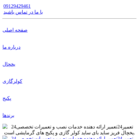
09129429461
با ما در تماس باشید
صفحه اصلی
درباره ما
یخچال
کولرگازی
پکیج
برندها