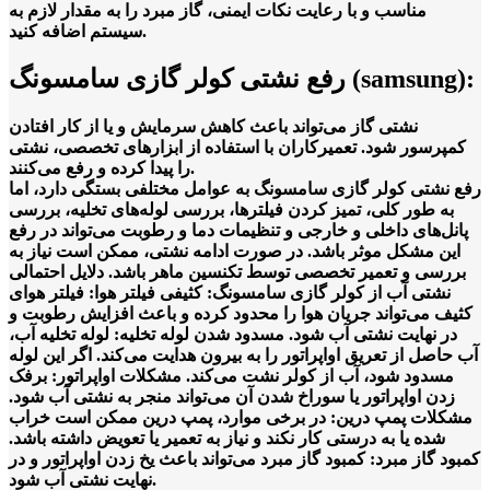
مناسب و با رعایت نکات ایمنی، گاز مبرد را به مقدار لازم به
سیستم اضافه کنید.
رفع نشتی کولر گازی سامسونگ (samsung):
نشتی گاز می‌تواند باعث کاهش سرمایش و یا از کار افتادن
کمپرسور شود. تعمیرکاران با استفاده از ابزارهای تخصصی، نشتی
را پیدا کرده و رفع می‌کنند.
رفع نشتی کولر گازی سامسونگ به عوامل مختلفی بستگی دارد، اما
به طور کلی، تمیز کردن فیلترها، بررسی لوله‌های تخلیه، بررسی
پانل‌های داخلی و خارجی و تنظیمات دما و رطوبت می‌تواند در رفع
این مشکل موثر باشد. در صورت ادامه نشتی، ممکن است نیاز به
بررسی و تعمیر تخصصی توسط تکنسین ماهر باشد. دلایل احتمالی
نشتی آب از کولر گازی سامسونگ: کثیفی فیلتر هوا: فیلتر هوای
کثیف می‌تواند جریان هوا را محدود کرده و باعث افزایش رطوبت و
در نهایت نشتی آب شود. مسدود شدن لوله تخلیه: لوله تخلیه آب،
آب حاصل از تعریق اواپراتور را به بیرون هدایت می‌کند. اگر این لوله
مسدود شود، آب از کولر نشت می‌کند. مشکلات اواپراتور: برفک
زدن اواپراتور یا سوراخ شدن آن می‌تواند منجر به نشتی آب شود.
مشکلات پمپ درین: در برخی موارد، پمپ درین ممکن است خراب
شده یا به درستی کار نکند و نیاز به تعمیر یا تعویض داشته باشد.
کمبود گاز مبرد: کمبود گاز مبرد می‌تواند باعث یخ زدن اواپراتور و در
نهایت نشتی آب شود.