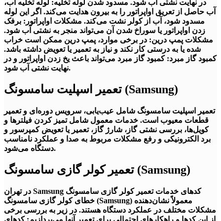
در نهایت نشتی آب شود. مسدود شدن لوله تخلیه: لوله تخلیه آب،
آب حاصل از تعریق اواپراتور را به بیرون هدایت می‌کند. اگر این لوله
مسدود شود، آب از کولر نشت می‌کند. مشکلات اواپراتور: برفک
زدن اواپراتور یا سوراخ شدن آن می‌تواند منجر به نشتی آب شود.
مشکلات پمپ درین: در برخی موارد، پمپ درین ممکن است خراب
شده یا به درستی کار نکند و نیاز به تعمیر یا تعویض داشته باشد.
کمبود گاز مبرد: کمبود گاز مبرد می‌تواند باعث یخ زدن اواپراتور و در
نهایت نشتی آب شود.
تعمیر اسپلیت سامسونگ (Samsung)
تعمیر اسپلیت سامسونگ شامل عیب‌یابی، سرویس دوره‌ای و تعمیر
قطعات معیوب است. خدمات معمول شامل تمیز کردن فیلترها و
کویل‌ها، بررسی نشتی گاز، شارژ گاز، تعمیر یا تعویض کمپرسور و
برد الکترونیکی و رفع مشکلات مربوط به صدا و عملکرد نامناسب
دستگاه می‌شود.
تعمیر کولر گازی سامسونگ (Samsung)
‫خدمات تعمیر کولر گازی سامسونگ Samsung در تهران‬‎ کدهای
خطای کولر گازی سامسونگ (Samsung) معمولاً نشان‌دهنده
مشکلات مختلف در عملکرد دستگاه هستند. در زیر به بررسی برخی
از این کدها و راهکارهای احتمالی برای تعمیر آنها می‌پردازیم: کدهای