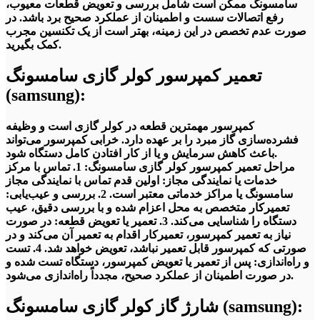
تعمیر و نصب کولر گازی سامسونگ
در شهر
سامسونگ ممکن است شامل بررسی و تعویض قطعات معیوب،
رفع اتصالات سست و اطمینان از عملکرد صحیح برد باشد. در
تهران
(غرب تهران، شرق تهران، جنوب
صورت عدم تخصص در این زمینه، بهتر است از یک تکنسین مجرب
تهران و شمال تهران)
کمک بگیرید.
تعمیر کمپرسور کولر گازی سامسونگ
به همشهریان عزیز خود می باشد.
همچنین جهت تعمیر و نصب کولر گازی سامسونگ
در البرز(کرج)،
(samsung):
شهریار، شهر قدس، صفاشهر و صفادشت، اندیشه، فردیس
نیز
همکاران ما در 24تعمیر پاسخگوی نیازهای شما عزیزان خواهند بود.
کمپرسور مهمترین قطعه در کولر گازی است و وظیفه
24تعمیر تلاش کرده است تا با جذب کارشناسان مجرب و متخصص
فشرده‌سازی گاز مبرد را بر عهده دارد. خرابی کمپرسور می‌تواند
در زمنیه
باعث کاهش سرمایش و یا از کار افتادن کامل دستگاه شود.
مراحل تعمیر کمپرسور کولر گازی سامسونگ: 1. تماس با مرکز
تعمیر و نصب کولر گازی سامسونگ
خدمات یا نمایندگی مجاز: اولین قدم تماس با نمایندگی مجاز
سامسونگ یا مراکز خدماتی معتبر است. 2. بررسی و عیب‌یابی:
در حومه شهر تهران و استان تهران پاسخگوی خدمات تعمیر و نصب
تعمیرکار متخصص به محل اعزام شده و با بررسی دقیق، عیب
لوازم خانگی در شهرهای
شهرری، اسلامشهر، چهاردانگه، گلستان،
دستگاه را شناسایی می‌کند. 3. تعمیر یا تعویض قطعه: در صورت
باشد .
نیاز به تعمیر کمپرسور، تعمیرکار اقدام به تعمیر آن می‌کند و در
صورتی که کمپرسور قابل تعمیر نباشد، تعویض خواهد شد. 4. تست
و راه‌اندازی: پس از تعمیر یا تعویض کمپرسور، دستگاه تست شده و
در صورت اطمینان از عملکرد صحیح، مجدداً راه‌اندازی می‌شود.
شارژ گاز کولر گازی سامسونگ (samsung):