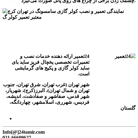
چشمک زدن برخی از چراغ های روی پانل صورت می‌گیرد.
24تعمیر ارائه دهنده خدمات نصب و
تعمیرات تخصصی یخچال فریز ساید بای
ساید کولر گازی و پکیج های گرمایشی
است.
شهر تهران (غرب تهران، شرق تهران، جنوب
تهران و شمال تهران)، البرز(کرج)، شهریار،
شهر قدس، صفاشهر و صفادشت، اندیشه،
فردیس، شهرری، اسلامشهر، چهاردانگه،
گلستان
Info[@]24tamir.com
021-66609627