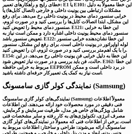
خطای رایج و راهکارهای تعمیر: E1 یا E101: این خطا معمولاً به دلیل
مشکلات ارتباطی بین یونیت داخلی و خارجی (اتصال کابل‌ها) یا
خرابی سنسور دمای محیط در یونیت داخلی رخ می‌دهد. برای رفع
این مشکل، ابتدا اتصالات کابل‌ها را بررسی کنید و در صورت لزوم،
سنسور دمای محیط را تعویض کنید. E121: این خطا به خرابی
سنسور دمای محیط یونیت داخلی اشاره دارد و ممکن است نیاز به
تعویض سنسور باشد. E122: این خطا نشان‌دهنده خرابی سنسور
لوله اواپراتور در یونیت داخلی است. برای رفع این مشکل، سنسور
را با یک اهم‌متر بررسی کنید و در صورت لزوم، آن را تعویض کنید.
E154: این خطا به دلیل خرابی فن یونیت داخلی رخ می‌دهد. در این
حالت، فن باید بررسی و در صورت نیاز تعویض شود. E162: این خطا
مربوط به خرابی حافظه EEPROM در برد داخلی است و ممکن
است نیاز به کمک یک تعمیرکار حرفه‌ای داشته باشید.
نمایندگی کولر گازی سامسونگ (Samsung)
نمایندگی‌های کولر گازی سامسونگ (Samsung) معمولاً اطلاعات
فنی دقیقی در مورد محصولات خود ارائه می‌دهند. این اطلاعات
شامل ویژگی‌های خاص هر مدل، ظرفیت سرمایش و گرمایش،
مصرف انرژی، تکنولوژی‌های به کار رفته و سایر مشخصات فنی
است. برخی از اطلاعات فنی که معمولاً در نمایندگی‌های کولر گازی
سامسونگ ارائه می‌شوند: طراحی و ساختار: اطلاعات مربوط به
جنس بدنه، ابعاد و وزن پنل داخلی و خارجی، و همچنین طراحی