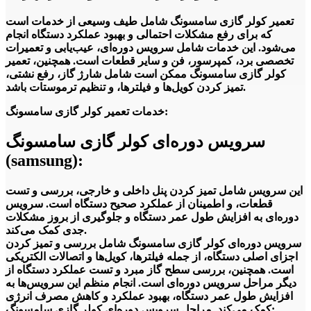
دستگاه‌های لازم، سوراخ‌های مورد نیاز برای نصب لوله‌ها و کابل‌ها
روی دیوار ایجاد شود. در مرحله بعد، قطعات خارجی کولرگازی روی
تعمیر کولر گازی سامسونگ شامل طیف وسیعی از خدمات است
دیوار نصب می‌شود و با استفاده از لوله‌های مخصوص، به یکدیگر
که برای رفع مشکلات احتمالی و بهبود عملکرد دستگاه انجام
متصل می‌شوند.
می‌شود. این خدمات شامل سرویس دوره‌ای، عیب‌یابی و تعمیرات
تخصصی برد، کمپرسور، فن و سایر قطعات است. همچنین، تعمیر
تعمیر کولرگازی سامسونگ
کولر گازی سامسونگ ممکن است شامل شارژ گاز، رفع نشتی،
تمیز کردن کویل‌ها و فیلترها، و تنظیم ترموستات باشد.
مشکلات رایج کولرگازی سامسونگ عبارتند از:
خدمات تعمیر کولر گازی سامسونگ:
1. عدم خنک کردن: این مشکل معمولاً به دلیل کمبود یا نقص فرآیند
گازگیری است. در این صورت، باید فرآیند گازگیری را با دقت
سرویس دوره‌ای کولر گازی سامسونگ
بیشتری انجام داده و در صورت نیاز، گاز را شارژ کنید.
(samsung):
2. صدای بلند: صدای بلند کولرگازی معمولاً به دلیل خرابی فن است.
در این صورت، باید فن را تعمیر یا تعویض کنید.
این سرویس شامل تمیز کردن پنل داخلی و خارجی، بررسی و تست
قطعات، و اطمینان از عملکرد صحیح دستگاه است. سرویس
3. نشت گاز: اگر گاز کولرگازی نشت کند، دستگاه دچار مشکل
دوره‌ای به افزایش طول عمر دستگاه و جلوگیری از بروز مشکلات
خواهد شد. در این صورت، باید لوله‌ها را بررسی کنید و در صورت
جدی کمک می‌کند.
نیاز، تعویض کنید.
سرویس دوره‌ای کولر گازی سامسونگ شامل بررسی و تمیز کردن
اجزای اصلی دستگاه، از جمله فیلترها، کویل‌ها و اتصالات الکتریکی
4. کمبود آب: اگر کولرگازی سامسونگ شما کمبود آب داشته باشد،
است. همچنین، بررسی سطح گاز مبرد و تست عملکرد دستگاه از
ممکن است فیلتر هوا گرفتار شده باشد. در این صورت، باید فیلتر
دیگر مراحل سرویس دوره‌ای است. انجام منظم این سرویس‌ها به
هوا را تعویض کنید.
افزایش طول عمر دستگاه، بهبود عملکرد و کاهش مصرف انرژی
کمک می‌کند. مراحل سرویس دوره‌ای کولر گازی سامسونگ: