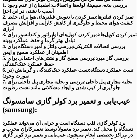
نکات مهم
1. بررسی بدنه، سیم‌ها، لوله‌ها و اتصالات:اطمینان از عدم وجود
آسیب یا نشتی در این اجزا
1. همیشه قبل از هر تعمیری، دستگاه را خاموش کنید و از برق خارج
2. تمیز کردن فیلترها:تمیز کردن یا تعویض فیلترهای هوا برای حفظ
کنید.
کیفیت هوای محیط و جلوگیری از کاهش کارایی و افزایش مصرف
انرژی
2. همیشه قبل از هر تعمیری، دستگاه را خالی کنید.
3. تمیز کردن کویل‌ها:تمیز کردن کویل‌های اواپراتور و کندانسور برای
تبادل بهتر گرما و حفظ عملکرد بهینه
3. همیشه قبل از هر تعمیری، دستگاه را با دقت بررسی کنید و به
4. بررسی اتصالات الکتریکی:بررسی ولتاژ و آمپر دستگاه برای
دنبال هر نشانه خرابی باشید.
اطمینان از عملکرد صحیح و ایمن
4. همیشه از تعمیرکاران ماهر و مجرب استفاده کنید.
5. بررسی گاز مبرد:بررسی سطح گاز و نشتی‌های احتمالی برای
حفظ عملکرد خنک‌کنندگی
نتیجه گیری
6. تست عملکرد دستگاه:تست عملکرد خنک‌کنندگی و گرمایش (در
صورت وجود)
کولرگازی یکی از دستگاه‌های مهم در زندگی روزمره ماست. با
7. تخلیه مجاری پنل داخلی:بررسی و تخلیه مجاری پنل داخلی برای
وجود اینکه کولرگازی‌ها بسیار مفید هستند، اما همانطور که هر
جلوگیری از کیپ شدن و ایجاد مشکلاتی مانند نشت رطوبت
دستگاه الکترونیکی دیگری، با مشکلات و خرابی‌های خود روبرو
می‌شوند. در این مقاله، به بررسی نصب و تعمیر کولرگازی
عیب‌یابی و تعمیر برد کولر گازی سامسونگ
سامسونگ و راه‌حل‌های آن‌ها پرداختیم. با رعایت نکات مهم و
(samsung):
استفاده از تعمیرکاران ماهر و مجرب، می‌توانید دستگاه خود را به
بهترین شکل تعمیر کنید و از آن برای مدت طولانی استفاده کنید.
برد کولر گازی قلب دستگاه است و خرابی آن می‌تواند عملکرد
24تعمیر ارائه دهنده خدمات
دستگاه را مختل کند. تعمیر برد معمولاً توسط تعمیرکاران مجرب و
در مراکز تخصصی انجام می‌شود. عیب‌یابی و تعمیر برد کولر گازی