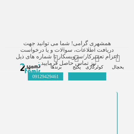
همشهری گرامی! شما می توانید جهت
دریافت اطلاعات، سوالات و یا درخواست
اعزام تعمیرکار/سرویسکار با شماره های ذیل
نیز تماس حاصل فرمایید :
یخچال
کولرگازی
پکیج
برندها
09129429461
021-66609627