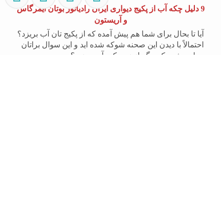
9 دلیل چکه آب از پکیج دیواری ایران رادیاتور بوتان ایمرگاس
و آریستون
آیا تا بحال برای شما هم پیش آمده که از پکیج تان آب بریزد؟
احتمالاً با دیدن این صحنه شوکه شده اید و این سوال براتان
مطرح شده که مگر از زیر پکیج آب میزید؟
دلیل سرد شدن آب پکیج شوفاژ دیواری ایران رادیاتور بوتان
ایمرگاس و آریستون
یکی از مشکلات رایج سیستم گرمایشی پکیج، سرد بودن
آب پکیج دیواری علی‌رغم روشن بودن سیستم است؛ این به
دلایل گوناگونی مثل خرابی فلوسوئیچ و خرابی پمپ پکیج به
وجود می آید. در کنار بررسی 12 علت سرد بودن آب پکیج
گرمایشی، راهکارهایی برای حل این مشکل در خانه ارائه
کنیم.