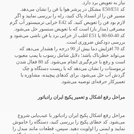
نیاز به تعویض برد دارد.
کد E50/E51 مشکل در پرشر هوا یا فن را نشان می‌دهد.
مسیر فن را از انسداد پاک کنید، رله را بررسی نمایید و اگر
لازم بود فن را تعویض کنید. کد E42 خرابی ترمیستور آب گرم
مصرفی (مدار باز) است که با تعویض سنسور حل می‌شود.
کد 40-60-80 یا E51 اغلب از خرابی برد یا فن ناشی می‌شود و
بررسی دودکش ضروری است.
کد 70 افزایش دما بیش از 90 درجه را هشدار می‌دهد که
می‌تواند خطرناک باشد؛ دلایل شامل رسوب یا پمپ معیوب
است و رفع با جرم‌گیری انجام می‌شود. کد 80 فعال شدن
ترموستات را نشان می‌دهد که با ریست دستگاه و چک
گردش آب حل می‌شود. برای کدهای پیچیده، مشاوره با
تعمیرکار حرفه‌ای توصیه می‌شود.
مراحل رفع اشکال و تعمیر پکیج ایران رادیاتور
مراحل رفع اشکال پکیج ایران رادیاتور با عیب‌یابی شروع
می‌شود. کد خطای پکیج را بررسی کنید، دستگاه را خاموش
نمایید و ایمنی را اولویت دهید. سپس، قطعات مانند مبدل را