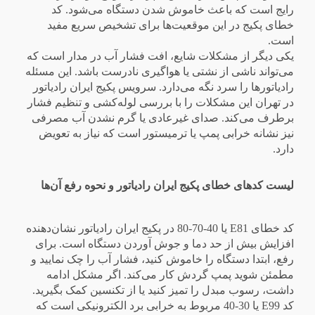
رایج است که باعث خاموش شدن دستگاه می‌شود. کد
خطای پکیج در این موقعیت‌ها برای تشخیص سریع مفید
است.
یکی دیگر از مشکلات شایع، افت فشار آب در مدار است که
می‌تواند ناشی از نشتی یا هواگیری نادرست باشد. این مسئله
رادیاتورها را سرد نگه می‌دارد. سرویس پکیج ایران رادیاتور
در تهران این مشکلات را با بررسی لوله‌کشی و تنظیم فشار
برطرف می‌کند. صدای غیرعادی یا گرم نشدن آب مصرفی
نیز نشانه خرابی پمپ یا ترمیستور است که نیاز به تعویض
دارد.
لیست کدهای خطای پکیج ایران رادیاتور و نحوه رفع آن‌ها
کد خطای E81 یا 40-70-80 در پکیج ایران رادیاتور نشان‌دهنده
افزایش بیش از حد دما و جوش آوردن دستگاه است. برای
رفع، ابتدا دستگاه را خاموش کنید، فشار آب را چک نمایید و
مطمئن شوید پمپ گردش کار می‌کند. اگر مشکل ادامه
داشت، رسوب مبدل را تمیز کنید یا از تکنسین کمک بگیرید.
کد E99 یا 30-40 مربوط به خرابی برد الکترونیکی است که