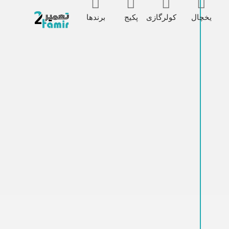
یخچال
کولرگازی
پکیج
برندها