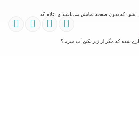
 می شود که بدون صفحه نمایش می‌باشند و اعلام کد
مطرح شده که مگر از زیر پکیج آب میزید؟
021-66609627
09129429461
09335377807
989129429461