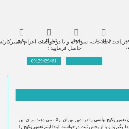
ه
درباره ما
یخچال
کولرگازی
پکیج
یافت اطلاعات، سوالات و یا درخواست اعزام تعمیرکار/س
ی
حاصل فرمایید :
09129429461
021-66609627
تعمیر پکیج بیاسی
را در شهر تهران ارائه می دهند. برای این
 بگیرید و یا از بخش ثبت درخواست ابتدا آیتم
تعمیر پکیج
را