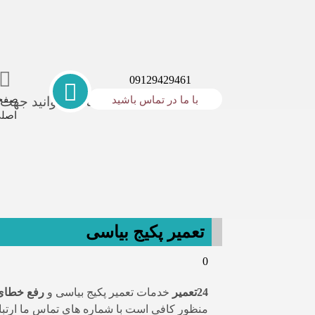
09129429461
صفح
با ما در تماس باشید
همشهری گرامی! شما می توانید جهت در
اصل
تعمیر پکیج بیاسی
0
24تعمیر
خدمات تعمیر پکیج بیاسی و
رفع خطای 
منظور کافی است با شماره های تماس ما ارتباط