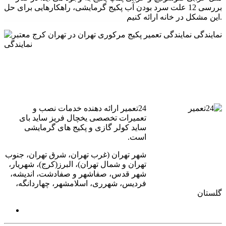
- تعمیر کمپرسور: در صورتی که کمپرسور پکیج دیواری خراب شده
بررسی 12 علت سرد بودن آب پکیج گرمایشی، راهکارهایی برای حل
باشد، باید آن را تعمیر یا تعویض کرد.
این مشکل در خانه ارائه کنیم.
- تعمیر مبدل حرارتی: در صورتی که مبدل حرارتی پکیج دیواری
خراب شده باشد، باید آن را تعمیر یا تعویض کرد.
نکات مهم در تعمیر پکیج دیواری مرکوری
- قبل از هرگونه تعمیر، باید اطمینان حاصل کرد که برق قطع شده
است.
24تعمیر ارائه دهنده خدمات نصب و
- قبل از هرگونه تعمیر، باید دستگاه را خاموش کرد.
تعمیرات تخصصی یخچال فریز ساید بای
ساید کولر گازی و پکیج های گرمایشی
- قبل از هرگونه تعمیر، باید ابتدا علت خرابی را تشخیص داد.
است.
- برای تعمیر پکیج دیواری، بهتر است از تعمیرکاران مجرب و
شهر تهران (غرب تهران، شرق تهران، جنوب
متخصص استفاده کرد.
تهران و شمال تهران)، البرز(کرج)، شهریار،
شهر قدس، صفاشهر و صفادشت، اندیشه،
- برای جلوگیری از خرابی پکیج دیواری، بهتر است آن را به طور
فردیس، شهرری، اسلامشهر، چهاردانگه،
دوره ای تعمیر و نگهداری کرد.
گلستان
24تعمیر ارائه دهنده خدمات
نمایندگی تعمیر پکیج مرکوری تهران
در شهر