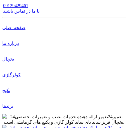
09129429461
با ما در تماس باشید
صفحه اصلی
درباره ما
یخچال
کولرگازی
پکیج
برندها