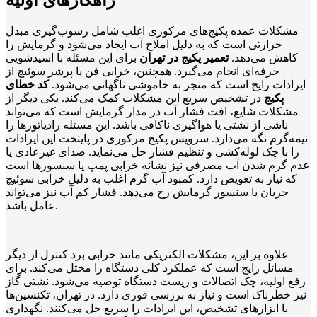
مشکلات عمده پکیج‌های مرکوری اغلب شامل رسوب‌گیری مبدل
حرارتی است که به دلیل املاح آب ایجاد می‌شود و گرمایش را
کاهش می‌دهد.
تعمیر پکیج در تهران
برای این مسئله با اسیدشویی
حرفه‌ای انجام می‌گیرد. همچنین، خرابی فن یا پرشر سوئیچ از
ایرادات رایج است که منجر به خاموشی ناگهانی می‌شود.
کد خطای
پکیج
در تشخیص سریع این مشکلات کمک می‌کند. یکی دیگر از
مشکلات شایع، افت فشار آب در مدار گرمایش است که می‌تواند
ناشی از نشتی یا هواگیری ناکافی باشد. این مسئله رادیاتورها را
نیمه‌گرم نگه می‌دارد. سرویس پکیج مرکوری در پایتخت این ایرادات
را با چک لوله‌کشی و تنظیم فشار حل می‌نماید. صدای غیرعادی یا
عدم گرم شدن آب مصرفی نیز نشانه خرابی پمپ یا سنسورها است
که نیاز به تعویض دارد. کمبود آب گرم اغلب به دلیل خرابی سوئیچ
جریان یا سنسور گرمایش رخ می‌دهد. فشار کم آب نیز می‌تواند
عامل باشد.
علاوه بر این، مشکلات الکتریکی مانند خرابی برد کنترل از دیگر
مسائل رایج است که عملکرد کلی دستگاه را مختل می‌کند. برای
رفع اولیه، چک اتصالات و ریست دستگاه توصیه می‌شود. نشتی گاز
نیز خطرناک است و نیاز به بررسی فوری دارد. در تهران، تکنسین‌ها
با ابزارهای تشخیص، این ایرادات را سریع حل می‌کنند. نگهداری