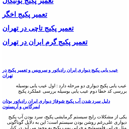
تعمیر پکیج یونیکال
- نگهداری نامناسب: نگهداری نامناسب از پکیج دیواری ممکن است
تعمیر پکیج اخگر
باعث خرابی آن شود.
- قطعات فرسوده: قطعات فرسوده در پکیج دیواری باعث خرابی آن
تعمیر پکیج تاچی در تهران
می شوند.
تعمیر پکیج گرم ایران در تهران
- عدم تعمیر به موقع: اگر پکیج دیواری به موقع تعمیر نشود، ممکن
است باعث خرابی آن شود.
روش های تعمیر پکیج دیواری
تعمیر پکیج دیواری مرکوری بستگی به نوع خرابی و مشکل دارد.
عیب یابی پکيج دیواری ایران رادیاتور و سرویس و تعمیر پکیج در
برخی از روش های تعمیر پکیج دیواری عبارتند از:
تهران
- تعویض قطعات فرسوده: اگر قطعات پکیج دیواری فرسوده شده
عیب یابی پکيج دیواری دو مرحله دارد : اول عیب یابی بوسیله
اند، باید آن ها تعویض شوند.
بررسی کد خطا دوم عیب یابی بوسیله بررسی عملکرد پکیج
- تعویض فیوز: در صورتی که فیوز پکیج دیواری سوخته باشد، باید آن
دلیل سرد شدن آب پکیج شوفاژ دیواری ایران رادیاتور بوتان
را تعویض کرد.
ایمرگاس و آریستون
یکی از مشکلات رایج سیستم گرمایشی پکیج، سرد بودن آب پکیج
- تعویض سوئیچ: اگر سوئیچ پکیج دیواری خراب شده باشد، باید آن را
دیواری علی‌رغم روشن بودن سیستم است؛ این به دلایل گوناگونی
تعویض کرد.
مثل خرابی فلوسوئیچ و خرابی پمپ پکیج به وجود می آید. در کنار