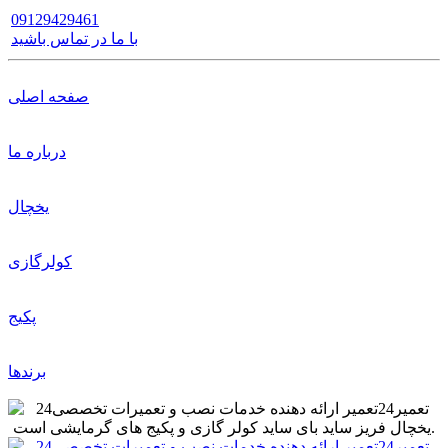
09129429461
با ما در تماس باشید
صفحه اصلی
درباره ما
یخچال
کولرگازی
پکیج
برندها