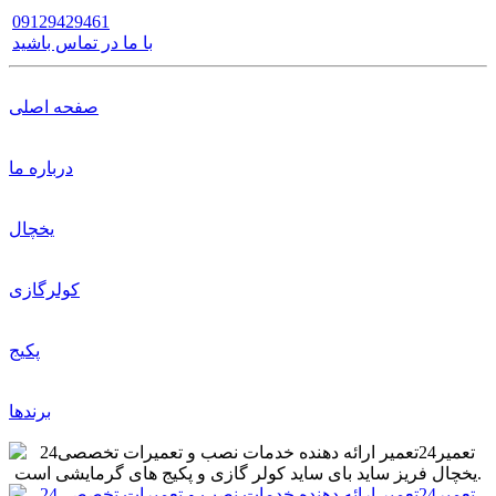
09129429461
با ما در تماس باشید
صفحه اصلی
درباره ما
یخچال
کولرگازی
پکیج
برندها