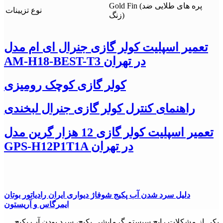
Gold Fin (پره های طلایی ضد
نوع تزیینات
زنگ)
تعمیر اسپلیت کولر گازی جنرال ای ام مدل
AM-H18-BEST-T3 در تهران
کولر گازی کوچک رومیزی
راهنمای کنترل کولر گازی جنرال لبخندی
تعمیر اسپلیت کولر گازی 12 هزار گرین مدل
GPS-H12P1T1A در تهران
دلیل سرد شدن آب پکیج شوفاژ دیواری ایران رادیاتور بوتان
ایمرگاس و آریستون
یکی از مشکلات رایج سیستم گرمایشی پکیج، سرد بودن آب پکیج