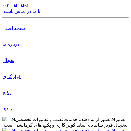
09129429461
با ما در تماس باشید
صفحه اصلی
درباره ما
یخچال
کولرگازی
پکیج
برندها