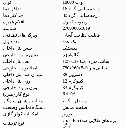
18000 وات
توان
16 درجه سانتی گراد
حداقل دما
30 درجه سانتی گراد
حداکثر دما
ریموت کنترل
اقلام همراه
270000060819
شناسه
قابلیت نظافت آسان
ویژگی‌های نظافتی
یک عدد
تعداد پنل
پلاستیک
جنس پنل داخلی
گالوانیزه
جنس یونیت خارجی
1050x320x235 سانتی‌متر
ابعاد پنل داخلی
780x260x540 سانتی‌متر
ابعاد یونیت خارجی
38 دسی‌بل
میزان صدا پنل داخلی
12 کیلوگرم
وزن پنل داخلی
33 کیلوگرم
وزن یونیت خارجی
R410A
نوع گاز (مبرد)
معتدل و گرم
نوع آب و هوای سازگار
صفحه نمایش
دستگاه نمایش وضعیت
اینورتر
امکانات کولر گازی
Gold Fin (پره های طلایی ضد
نوع تزیینات
زنگ)