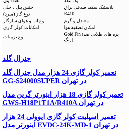
یک عدد
تعداد پنل
پلاستیک سفید صدفی براق
جنس پنل داخلی
R410
نوع گاز (مبرد)
معتدل و گرم
نوع آب و هوای سازگار
امکان تصفیه هوا
امکانات کولر گازی
Gold Fin (پره های طلایی ضد
نوع تزیینات
زنگ)
جنرال گلد
تعمیر کولر گازی 24 هزار مدل جنرال گلد
GG-S24000SUPER در تهران
تعمیر کولر گازی 18 هزار اینورتر گرین مدل
GWS-H18P1T1A/R410A در تهران
تعمیر اسپلیت کولر گازی ایوولی 24 هزار
اینورتر مدل EVDC-24K-MD-1 در تهران