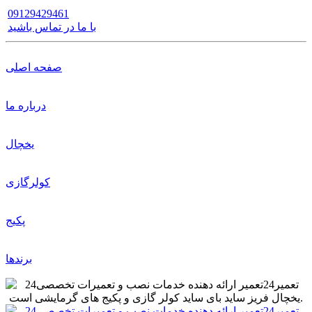
09129429461
با ما در تماس باشید
صفحه اصلی
درباره ما
یخچال
کولرگازی
پکیج
برندها