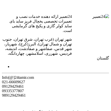
24تعمیر ارائه دهنده خدمات نصب و
تعمیرات تخصصی یخچال فریز ساید بای
ساید کولر گازی و پکیج های گرمایشی
است.
شهر تهران (غرب تهران، شرق تهران، جنوب
تهران و شمال تهران)، البرز(کرج)، شهریار،
شهر قدس، صفاشهر و صفادشت، اندیشه،
فردیس، شهرری، اسلامشهر، چهاردانگه،
گلستان
Info[@]24tamir.com
021-66609627
09129429461
09335377807
989129429461