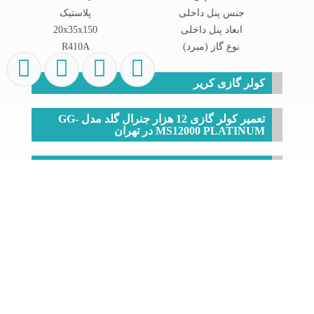
جنس پنل داخلی
پلاستیک
ابعاد پنل داخلی
20x35x150
نوع گاز (مبرد)
R410A
کولر گازی کریر
تعمیر کولر گازی 12 هزار جنرال گلد مدل GG-
MS12000 PLATINUM در تهران
تعمیر کولر گازی سامسونگ مدل Good-12000 HP
در تهران
علت باد گرم زدن کولر گازی
9 دلیل چکه آب از پکیج دیواری ایران رادیاتور بوتان ایمرگاس
و آریستون