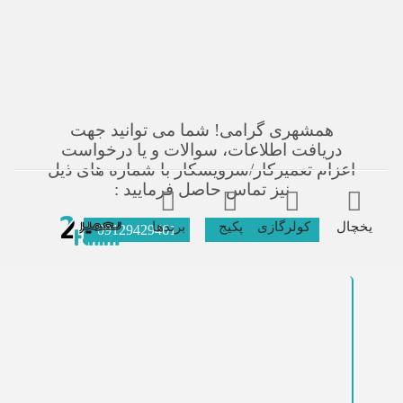
همشهری گرامی! شما می توانید جهت
دریافت اطلاعات، سوالات و یا درخواست
اعزام تعمیرکار/سرویسکار با شماره های ذیل
نیز تماس حاصل فرمایید :
یخچال
کولرگازی
پکیج
برندها
09129429461
021-66609627