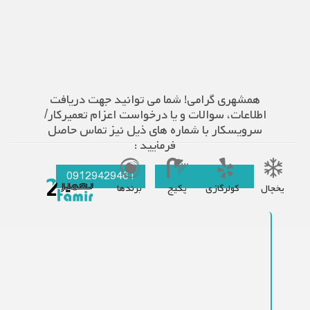
همشهری گرامی! شما می توانید جهت دریافت
اطلاعات، سوالات و یا درخواست اعزام تعمیرکار/
سرویسکار با شماره های ذیل نیز تماس حاصل
فرمایید :
09129429461
021-66609627
یخچال
کولرگازی
پکیج
برندها