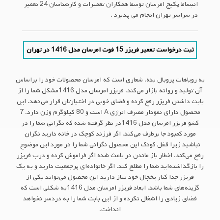
انبساط پکیج امرسان توسط همکاران تعمیرات و کارشناسان 24 تعمیر
در سراسر تهران انجام می پذیرد .
ثبت درخواست تعمیر فریزر 15 فوت امرسان مدل 1416 در تهران
به رویاهات پروبال بده. شعاری است که امرسان محصولات خود را براساس
آن تولید و روانه بازار می‌کند. فریزر امرسان مدل 1416مشکل شما را از
بابت داشتن فریزر رفع کرده و فضای خوبی در اختیارتان قرار می‌دهد. این
محصول دارای نمودار مصرف انرژی A است و 80 کیلوگرم وزن دارد. 7
کشو فریزر امرسان مدل 1416در نظر گرفته شده که نگرانی شما را در
مورد کمبود جا برطرف می‌کند. اگر فرزند کوچک در خانه دارید نگران
نباشید زیرا قفل کودک این محصول نگرانی شما را در مورد این موضوع
رفع می‌کند. اخطار باز ماندن در باعث شده اگر فراموش کرده و درب فریزر
را بازگذاشته‌اید شما را مطلع کند. اگر خانواده‌ای پرجمعیت دارید و به یک
فریزر جدا کنار یخچال خود نیاز دارید این محصول می‌تواند یکی از
گزینه‌های شما باشد. ابعاد فریزر امرسان مدل 1416به شکلی است که
فضای زیادی را اشغال نکرده و از این بابت شما را به دردسر نخواهد
انداخت.