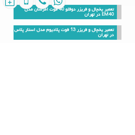
تعمیر یخچال و فریزر دوقلو 40 فوت امرسان مدل
EM40 در تهران
تعمیر یخچال و فریزر 13 فوت پلادیوم مدل استار پلاس
در تهران
تعمیر یخچال پارس
تعمیر یخچال 10 فوت امرسان مدل HRI1060 در تهران
9 دلیل چکه آب از پکیج دیواری ایران رادیاتور بوتان ایمرگاس و
آریستون
آیا تا بحال برای شما هم پیش آمده که از پکیج تان آب بریزد؟
احتمالاً با دیدن این صحنه شوکه شده اید و این سوال براتان
مطرح شده که مگر از زیر پکیج آب میزید؟