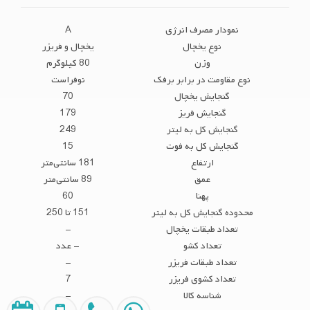
نمودار مصرف انرژی
A
نوع یخچال
یخچال و فریزر
وزن
80 کیلوگرم
نوع مقاومت در برابر برفک
نوفراست
گنجایش یخچال
70
گنجایش فریز
179
گنجایش کل به لیتر
249
گنجایش کل به فوت
15
ارتفاع
181 سانتی‌متر
عمق
89 سانتی‌متر
پهنا
60
محدوده گنجایش کل به لیتر
151 تا 250
تعداد طبقات یخچال
-
تعداد کشو
- عدد
تعداد طبقات فریزر
-
تعداد کشوی فریزر
7
شناسه کالا
-