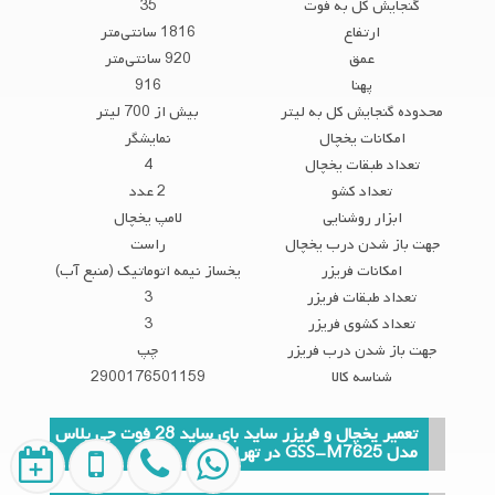
گنجایش کل به فوت
35
ارتفاع
1816 سانتی‌متر
عمق
920 سانتی‌متر
پهنا
916
محدوده گنجایش کل به لیتر
بیش از 700 لیتر
امکانات یخچال
نمایشگر
تعداد طبقات یخچال
4
تعداد کشو
2 عدد
ابزار روشنایی
لامپ یخچال
جهت باز شدن درب یخچال
راست
امکانات فریزر
یخساز نیمه اتوماتیک (منبع آب)
تعداد طبقات فریزر
3
تعداد کشوی فریزر
3
جهت باز شدن درب فریزر
چپ
شناسه کالا
2900176501159
تعمیر یخچال و فریزر ساید بای ساید 28 فوت جی پلاس
مدل GSS-M7625 در تهران