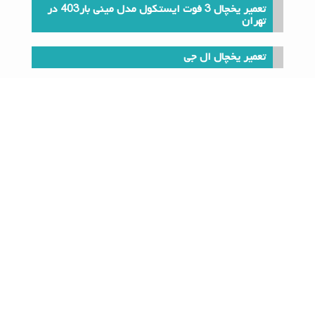
تعمیر یخچال 3 فوت ایستکول مدل مینی بار403 در
تهران
تعمیر یخچال ال جی
تعمیر یخچال 10 فوت امرسان مدل 1410 TF11T220
در تهران
دلیل سرد شدن آب پکیج شوفاژ دیواری ایران رادیاتور بوتان
ایمرگاس و آریستون
یکی از مشکلات رایج سیستم گرمایشی پکیج، سرد بودن آب
پکیج دیواری علی‌رغم روشن بودن سیستم است؛ این به دلایل
گوناگونی مثل خرابی فلوسوئیچ و خرابی پمپ پکیج به وجود می
آید. در کنار بررسی 12 علت سرد بودن آب پکیج گرمایشی،
راهکارهایی برای حل این مشکل در خانه ارائه کنیم.
عیب یابی پکيج دیواری ایران رادیاتور و سرویس و تعمیر پکیج