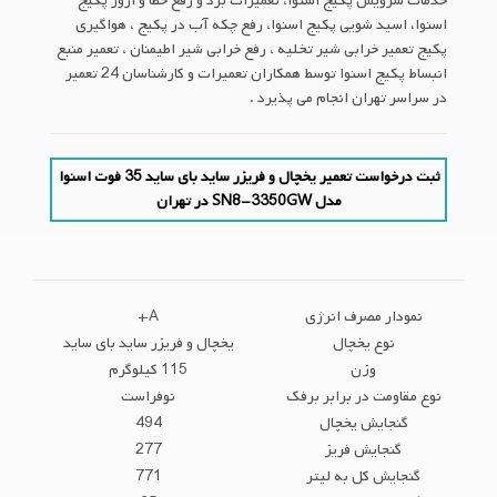
خدمات سرویس پکیج اسنوا، تعمیرات برد و رفع خطا و ارور پکیج
اسنوا، اسید شویی پکیج اسنوا، رفع چکه آب در پکیج ، هواگیری
پکیج تعمیر خرابی شیر تخلیه ، رفع خرابی شیر اطیمنان ، تعمیر منبع
انبساط پکیج اسنوا توسط همکاران تعمیرات و کارشناسان 24 تعمیر
در سراسر تهران انجام می پذیرد .
ثبت درخواست تعمیر یخچال و فریزر ساید بای ساید 35 فوت اسنوا
مدل SN8-3350GW در تهران
نمودار مصرف انرژی
A+
نوع یخچال
یخچال و فریزر ساید بای ساید
وزن
115 کیلوگرم
نوع مقاومت در برابر برفک
نوفراست
گنجایش یخچال
494
گنجایش فریز
277
گنجایش کل به لیتر
771