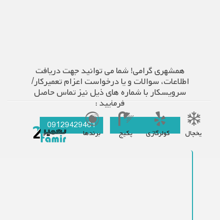
همشهری گرامی! شما می توانید جهت دریافت
اطلاعات، سوالات و یا درخواست اعزام تعمیرکار/
سرویسکار با شماره های ذیل نیز تماس حاصل
فرمایید :
09129429461
021-66609627
یخچال
کولرگازی
پکیج
برندها