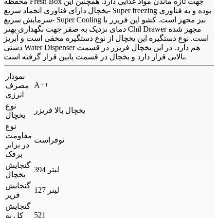
محفظه Fresh Box جهت تازه ماندن مواد غذایی دارد. همچنین این
یخچال دارای فناوری انجماد سریع- Super freezing بوده و به فناوری
سرمایش سریع- Super Cooling نیز مجهز است. کشو این فریزر با
دمای نزدیک به صفر جهت نگهداری بهتر Chil Drawer مجهز شده
است. نوع دستگیره این یخچال از نوع دستگیره مخفی است و آبریز
دستی Water Dispenser هم دارد. در این یخچال فریزر در قسمت
بالایی قرار دارد و یخچال در قسمت پایین قرار گرفته است.
نمودار
A++
مصرف
انرژی
نوع
یخچال بالا فریزر
یخچال
نوع
مقاومت
نوفراست
در برابر
برفک
گنجایش
394 لیتر
یخچال
گنجایش
127 لیتر
فریز
گنجایش
521
کل به