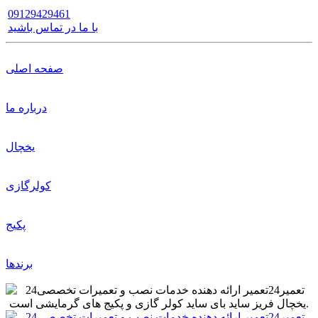
09129429461
با ما در تماس باشید
صفحه اصلی
درباره ما
یخچال
کولرگازی
پکیج
برندها