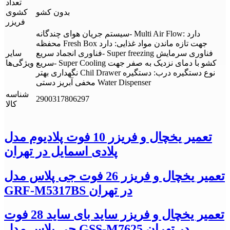
تعداد
بدون کشو
کشوی
فریزر
سیستم جریان هوای چندگانه- Multi Air Flow: دارد
محفظه Fresh Box جهت تازه ماندن مواد غذایی: دارد
فناوری انجماد سریع- Super freezing فناوری سرمایش
سایر
سریع- Super Cooling کشو با دمای نزدیک به صفر جهت
ویژگی‌ها
نگهداری بهتر Chil Drawer نوع دستگیره درب: دستگیره
مخفی آبریز دستی Water Dispenser
شناسه
2900317806297
کالا
تعمیر یخچال و فریزر 10 فوت پلادیوم مدل
پلادی اسمایل در تهران
تعمیر یخچال و فریزر 26 فوت جی پلاس مدل
GRF-M5317BS در تهران
تعمیر یخچال و فریزر ساید بای ساید 28 فوت
جی پلاس مدل GSS-M7625 در تهران