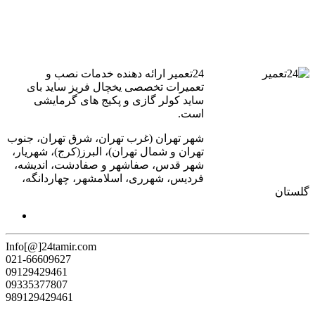
24تعمیر ارائه دهنده خدمات نصب و
تعمیرات تخصصی یخچال فریز ساید بای
ساید کولر گازی و پکیج های گرمایشی
است.
شهر تهران (غرب تهران، شرق تهران، جنوب
تهران و شمال تهران)، البرز(کرج)، شهریار،
شهر قدس، صفاشهر و صفادشت، اندیشه،
فردیس، شهرری، اسلامشهر، چهاردانگه،
گلستان
Info[@]24tamir.com
021-66609627
09129429461
09335377807
989129429461