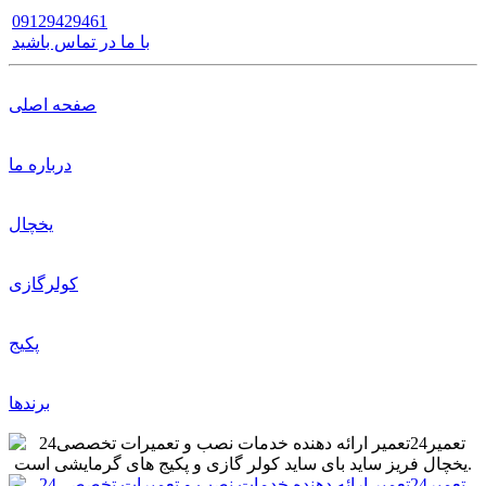
09129429461
با ما در تماس باشید
صفحه اصلی
درباره ما
یخچال
کولرگازی
پکیج
برندها