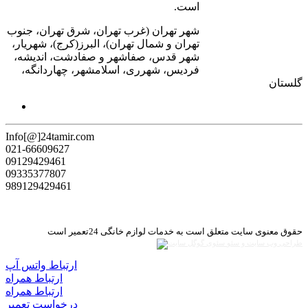
است.
شهر تهران (غرب تهران، شرق تهران، جنوب
تهران و شمال تهران)، البرز(کرج)، شهریار،
شهر قدس، صفاشهر و صفادشت، اندیشه،
فردیس، شهرری، اسلامشهر، چهاردانگه،
گلستان
Info[@]24tamir.com
021-66609627
09129429461
09335377807
989129429461
حقوق معنوی سایت متعلق است به خدمات لوازم خانگی 24تعمیر است
طراحی وب سایت و سئو
ارتباط واتس آپ
ارتباط همراه
ارتباط همراه
درخواست تعمیر