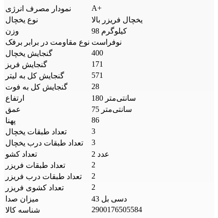
A+
نمودار مصرف انرژی
یخچال فریزر بالا
نوع یخچال
98 کیلوگرم
وزن
نوفراست
نوع مقاومت در برابر برفک
400
گنجایش یخچال
171
گنجایش فریز
571
گنجایش کل به لیتر
28
گنجایش کل به فوت
180 سانتی‌متر
ارتفاع
75 سانتی‌متر
عمق
86
پهنا
3
تعداد طبقات یخچال
3
تعداد طبقات درب یخچال
2 عدد
تعداد کشو
2
تعداد طبقات فریزر
2
تعداد طبقات درب فریزر
2
تعداد کشوی فریزر
43 دسی بل
میزان صدا
2900176505584
شناسه کالا