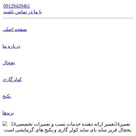
09129429461
با ما در تماس باشید
صفحه اصلی
درباره ما
یخچال
کولرگازی
پکیج
برندها