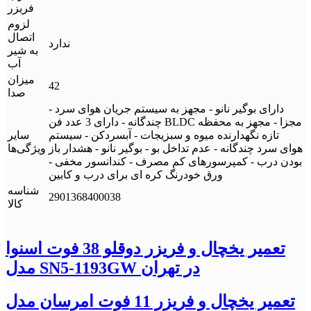
فریزر
لزوم
اتصال
ندارد
به شیر
آب
میزان
42
صدا
- دارای بوگیر نانو - مجهز به سیستم جریان هوای سرد
چندگانه - دارای 3 عدد فن BLDC مجزا - مجهز به محفظه
تازه نگهدارنده میوه و سبزیجات - آبسردکن - سیستم
سایر
هوای سرد چندگانه - عدم تداخل بو - بوگیر نانو - هشدار باز
ویژگی‌ها
بودن درب - کمپرسورهای کم مصرف - کندانسور مخفی -
ورق خودرنگ کره ای برای درب و کابین
شناسه
2901368400038
کالا
تعمیر یخچال و فریزر دوقلو 38 فوت اسنوا
مدل SN5-1193GW در تهران
تعمیر یخچال و فریزر 11 فوت امرسان مدل