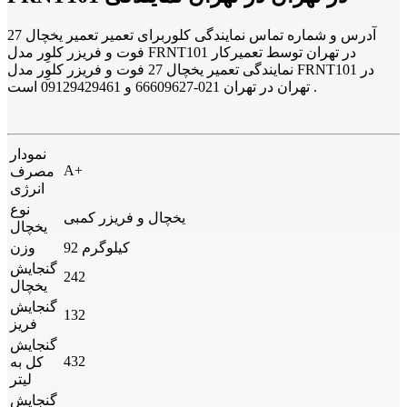
آدرس و شماره تماس نمایندگی کلوربرای تعمیر تعمیر یخچال 27
فوت و فریزر کلوِر مدل FRNT101 در تهران توسط تعمیرکار
نمایندگی تعمیر یخچال 27 فوت و فریزر کلوِر مدل FRNT101 در
تهران در تهران 021-66609627 و 09129429461 است .
نمودار
A+
مصرف
انرژی
نوع
یخچال و فریزر کمبی
یخچال
92 کیلوگرم
وزن
گنجایش
242
یخچال
گنجایش
132
فریز
گنجایش
432
کل به
لیتر
گنجایش