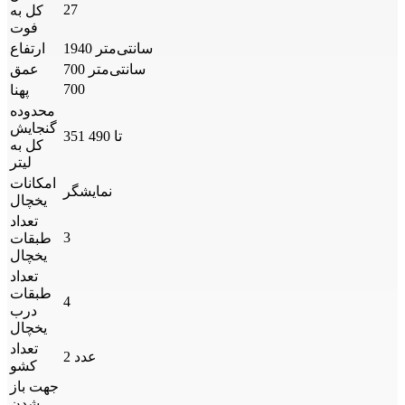
27
کل به
فوت
1940 سانتی‌متر
ارتفاع
700 سانتی‌متر
عمق
700
پهنا
محدوده
گنجایش
351 تا 490
کل به
لیتر
امکانات
نمایشگر
یخچال
تعداد
3
طبقات
یخچال
تعداد
طبقات
4
درب
یخچال
تعداد
2 عدد
کشو
جهت باز
شدن