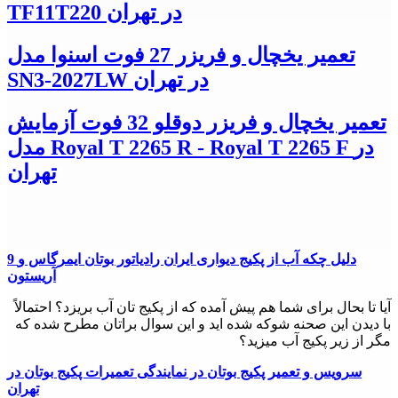
TF11T220 در تهران
تعمیر یخچال و فریزر 27 فوت اسنوا مدل
SN3-2027LW در تهران
تعمیر یخچال و فریزر دوقلو 32 فوت آزمایش
مدل Royal T 2265 R - Royal T 2265 F در
تهران
9 دلیل چکه آب از پکیج دیواری ایران رادیاتور بوتان ایمرگاس و
آریستون
آیا تا بحال برای شما هم پیش آمده که از پکیج تان آب بریزد؟ احتمالاً
با دیدن این صحنه شوکه شده اید و این سوال براتان مطرح شده که
مگر از زیر پکیج آب میزید؟
سرویس و تعمیر پکیج بوتان در نمایندگی تعمیرات پکیج بوتان در
تهران