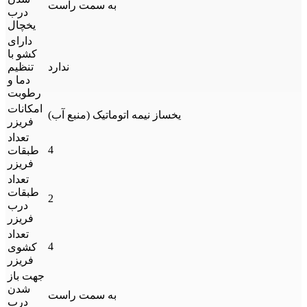
به سمت راست
درب
یخچال
دارای
کشو با
ندارد
تنظیم
دما و
رطوبت
امکانات
یخساز نیمه اتوماتیک (منبع آب)
فریزر
تعداد
4
طبقات
فریزر
تعداد
طبقات
2
درب
فریزر
تعداد
4
کشوی
فریزر
جهت باز
شدن
به سمت راست
درب