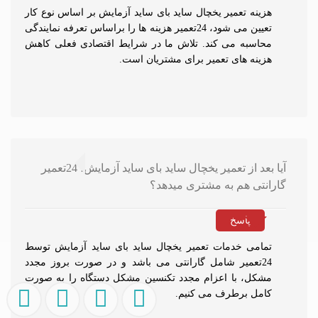
مشکلات رایج فریزر آزمایش عبارتند از:
هزینه تعمیر یخچال ساید بای ساید آزمایش بر اساس نوع کار
تعیین می شود، 24تعمیر هزینه ها را براساس تعرفه نمایندگی
1. خنک نکردن فریزر: همانطور که در مورد یخچال گفته شد، این
محاسبه می کند. تلاش ما در شرایط اقتصادی فعلی کاهش
هزینه های تعمیر برای مشتریان است.
مشکل معمولاً به دلیل خرابی کمپرسور است. در این صورت،
باید کمپرسور را تعمیر یا تعویض کنید.
2. یخ زدن فریزر: اگر فریزر شما یخ زده باشد، ممکن است درب
فریزر نبندد یا حالت تنظیم دمای آن نادرست باشد. در این
صورت، باید درب را تعمیر یا تعویض کرده و دمای فریزر را تنظیم
کنید.
آیا بعد از تعمیر یخچال ساید بای ساید آزمایش، 24تعمیر
گارانتی هم به مشتری میدهد؟
3. صدای بلند فریزر: صدای بلند فریزر معمولاً به دلیل خرابی فن
است. در این صورت، باید فن را تعمیر یا تعویض کنید.
پاسخ
4. لوله‌های آب فریزر: همانطور که در مورد یخچال گفته شد، اگر
لوله‌های آب فریزر شکسته یا خراب شده باشند، ممکن است آب
تمامی خدمات تعمیر یخچال ساید بای ساید آزمایش توسط
به داخل فریزر نفوذ کند و باعث خرابی دستگاه شود. در این
24تعمیر شامل گارانتی می باشد و در صورت بروز مجدد
صورت، باید لوله‌های آب را تعمیر یا تعویض کنید.
مشکل، با اعزام مجدد تکنسین مشکل دستگاه را به صورت
کامل برطرف می کنیم.
نکات مهم