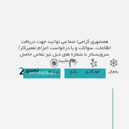
همشهری گرامی! شما می توانید جهت دریافت
اطلاعات، سوالات و یا درخواست اعزام تعمیرکار/
سرویسکار با شماره های ذیل نیز تماس حاصل
فرمایید :
یخچال
کولرگازی
پکیج
برندها
09129429461
021-66609627