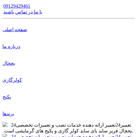
09129429461
با ما در تماس باشید
صفحه اصلی
درباره ما
یخچال
کولرگازی
پکیج
برندها