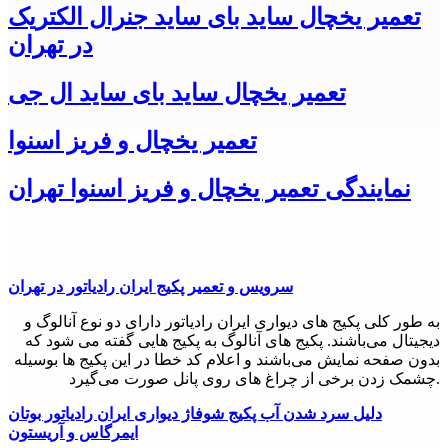
مهم و استفاده از تعمیرکاران ماهر و مجرب، می‌توانید دستگاه خود
تعمیر یخچال ساید بای ساید جنرال الکتریک
را به بهترین شکل تعمیر کنید و از آن برای مدت طولانی استفاده
در تهران
کنید.
24تعمیر ارائه دهنده خدمات
تعمیر یخچال ساید بای ساید ال جی
تعمیر یخچال ساید بای ساید دیپوینت
در شهر
تعمیر یخچال و فریز اسنوا
تهران
(غرب تهران، شرق تهران، جنوب
تهران و شمال تهران)
نمایندگی تعمیر یخچال و فریز اسنوا تهران
به همشهریان عزیز خود می باشد.
همچنین جهت تعمیر یخچال ساید بای ساید دیپوینت
در البرز(کرج)،
شهریار، شهر قدس، صفاشهر و صفادشت، اندیشه، فردیس
نیز
همکاران ما در 24تعمیر پاسخگوی نیازهای شما عزیزان خواهند بود.
سرویس و تعمیر پکیج ایران رادیاتور در تهران
24تعمیر تلاش کرده است تا با جذب کارشناسان مجرب و متخصص
در زمنیه
به طور کلی پکیج های دیواری ایران رادیاتور دارای دو نوع آنالوگ و
دیجیتال می‌باشند. پکیج های آنالوگ به پکیج هایی گفته می شود که
تعمیر یخچال ساید بای ساید دیپوینت
بدون صفحه نمایش می‌باشند و اعلام کد خطا در این پکیج ها بوسیله
چشمک زدن برخی از چراغ های روی پانل صورت می‌گیرد.
در حومه شهر تهران و استان تهران پاسخگوی خدمات تعمیر و نصب
لوازم خانگی در شهرهای
شهرری، اسلامشهر، چهاردانگه، گلستان،
دلیل سرد شدن آب پکیج شوفاژ دیواری ایران رادیاتور بوتان
باشد .
ایمرگاس و آریستون