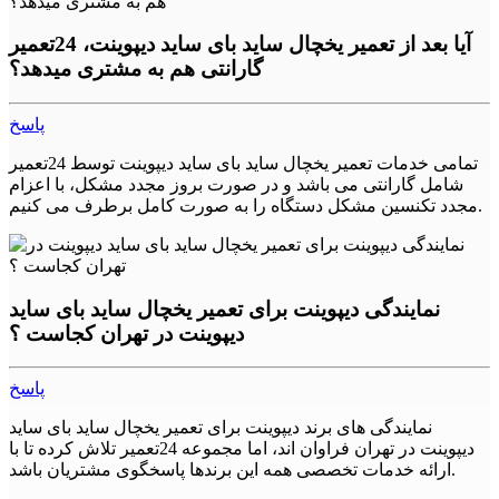
4. لوله‌های آب فریزر: همانطور که در مورد یخچال گفته شد، اگر
لوله‌های آب فریزر شکسته یا خراب شده باشند، ممکن است آب به
آیا بعد از تعمیر یخچال ساید بای ساید دیپوینت، 24تعمیر
داخل فریزر نفوذ کند و باعث خرابی دستگاه شود. در این صورت،
گارانتی هم به مشتری میدهد؟
باید لوله‌های آب را تعمیر یا تعویض کنید.
نکات مهم
پاسخ
1. همیشه قبل از هر تعمیری، دستگاه را خاموش کنید و از برق خارج
تمامی خدمات تعمیر یخچال ساید بای ساید دیپوینت توسط 24تعمیر
کنید.
شامل گارانتی می باشد و در صورت بروز مجدد مشکل، با اعزام
مجدد تکنسین مشکل دستگاه را به صورت کامل برطرف می کنیم.
2. همیشه قبل از هر تعمیری، دستگاه را خالی کنید.
3. همیشه قبل از هر تعمیری، دستگاه را با دقت بررسی کنید و به
دنبال هر نشانه خرابی باشید.
نمایندگی دیپوینت برای تعمیر یخچال ساید بای ساید
4. همیشه از تعمیرکاران ماهر و مجرب استفاده کنید.
دیپوینت در تهران کجاست ؟
نتیجه گیری
پاسخ
یخچال و فریزر بخش مهمی از زندگی ما شده‌اند. برای نگهداری
غذاهای تازه و منجمد بسیار مفید هستند. با این حال، همانطور که هر
نمایندگی های برند دیپوینت برای تعمیر یخچال ساید بای ساید
دستگاه الکترونیکی دیگری، یخچال و فریزر دیپوینت نیز با مشکلات
دیپوینت در تهران فراوان اند، اما مجموعه 24تعمیر تلاش کرده تا با
و خرابی‌های خود روبرو می‌شوند. در این مقاله، به بررسی مشکلات
ارائه خدمات تخصصی همه این برندها پاسخگوی مشتریان باشد.
رایج یخچال و فریزر و راه‌حل‌های آن‌ها پرداختیم. با رعایت نکات