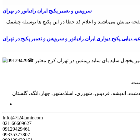
سرویس و تعمیر پکیج ایران رادیاتور در تهران
 صفحه نمایش می‌باشند و اعلام کد خطا در این پکیج ها بوسیله چشمک
یب یابی پکيج دیواری ایران رادیاتور و سرویس و تعمیر پکیج در تهران
دشت، اندیشه، فردیس، شهرری، اسلامشهر، چهاردانگه، گلستان
Info[@]24tamir.com
021-66609627
09129429461
09335377807