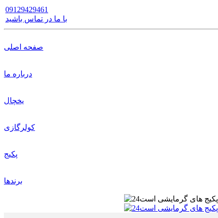
09129429461
با ما در تماس باشید
صفحه اصلی
درباره ما
یخچال
کولرگازی
پکیج
برندها