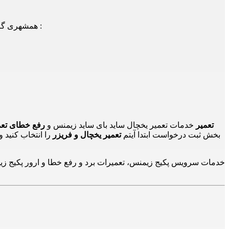
همشهری گرامی! شما می توانید جهت دریافت اطلاعات، سوالات و یا درخواست اعزام تعمیرکار/سرویسکار با شماره های ذیل نیز تماس حاصل فرمایید :
24تعمیر
خدمات تعمیر یخچال ساید بای ساید زیمنس و
رفع خطای تعم
بخش ثبت درخواست ابتدا آیتم
تعمیر یخچال و فریزر
را انتخاب کنید 
خدمات سرویس پکیج زیمنس، تعمیرات برد و رفع خطا و ارور پکیج زیمن