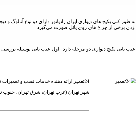
به طور کلی پکیج های دیواری ایران رادیاتور دارای دو نوع آنالوگ و د
زدن برخی از چراغ های روی پانل صورت می‌گیرد.
عیب یابی پکيج دیواری دو مرحله دارد : اول عیب یابی بوسیله بررسی
24تعمیر ارائه دهنده خدمات نصب و تعمیرات تخصصی یخچال فریز ساید بای ساید کولر گازی و پکیج های گرمایشی است.
شهر تهران (غرب تهران، شرق تهران، جنوب ت