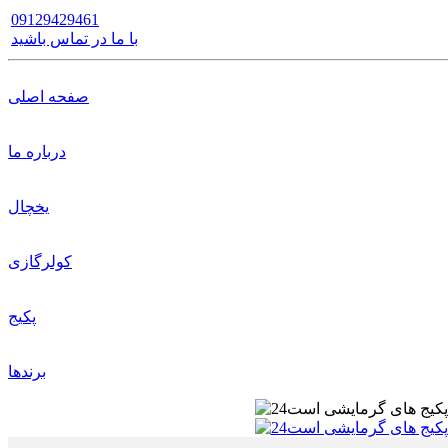
09129429461
با ما در تماس باشید
صفحه اصلی
درباره ما
یخچال
کولرگازی
پکیج
برندها