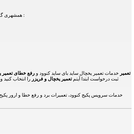
همشهری گرامی! شما می توانید جهت دریافت اطلاعات، سوالات و یا درخواست اعزام تعمیرکار/سرویسکار با شماره های ذیل نیز تماس حاصل فرمایید :
24تعمیر
خدمات تعمیر یخچال ساید بای ساید کنوود و
رفع خطای تعمیر یخ
ثبت درخواست ابتدا آیتم
تعمیر یخچال و فریزر
را انتخاب کنید 
خدمات سرویس پکیج کنوود، تعمیرات برد و رفع خطا و ارور پکیج ک