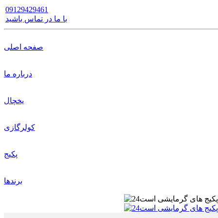
09129429461
با ما در تماس باشید
صفحه اصلی
درباره ما
یخچال
کولرگازی
پکیج
برندها