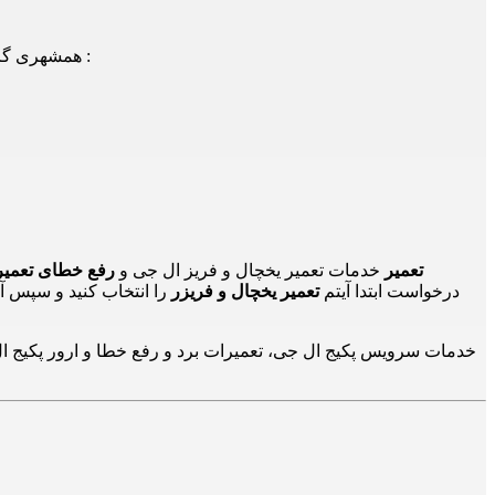
همشهری گرامی! شما می توانید جهت دریافت اطلاعات، سوالات و یا درخواست اعزام تعمیرکار/سرویسکار با شماره های ذیل نیز تماس حاصل فرمایید :
24تعمیر
خدمات تعمیر یخچال و فریز ال جی و
رفع خطای تعمیر
درخواست ابتدا آیتم
تعمیر یخچال و فریزر
را انتخاب کنید و سپس آ
خدمات سرویس پکیج ال جی، تعمیرات برد و رفع خطا و ارور پکیج ال 