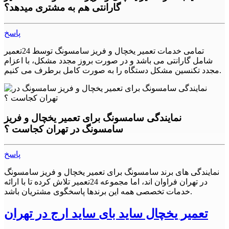
گارانتی هم به مشتری میدهد؟
باید لوله‌های آب را تعمیر یا تعویض کنید.
نکات مهم
پاسخ
1. همیشه قبل از هر تعمیری، دستگاه را خاموش کنید و از برق خارج
تمامی خدمات تعمیر یخچال و فریز سامسونگ توسط 24تعمیر
کنید.
شامل گارانتی می باشد و در صورت بروز مجدد مشکل، با اعزام
مجدد تکنسین مشکل دستگاه را به صورت کامل برطرف می کنیم.
2. همیشه قبل از هر تعمیری، دستگاه را خالی کنید.
3. همیشه قبل از هر تعمیری، دستگاه را با دقت بررسی کنید و به
دنبال هر نشانه خرابی باشید.
نمایندگی سامسونگ برای تعمیر یخچال و فریز
4. همیشه از تعمیرکاران ماهر و مجرب استفاده کنید.
سامسونگ در تهران کجاست ؟
نتیجه گیری
پاسخ
یخچال و فریزر بخش مهمی از زندگی ما شده‌اند. برای نگهداری
غذاهای تازه و منجمد بسیار مفید هستند. با این حال، همانطور که هر
نمایندگی های برند سامسونگ برای تعمیر یخچال و فریز سامسونگ
دستگاه الکترونیکی دیگری، یخچال و فریزر سامسونگ نیز با
در تهران فراوان اند، اما مجموعه 24تعمیر تلاش کرده تا با ارائه
مشکلات و خرابی‌های خود روبرو می‌شوند. در این مقاله، به بررسی
خدمات تخصصی همه این برندها پاسخگوی مشتریان باشد.
مشکلات رایج یخچال و فریزر و راه‌حل‌های آن‌ها پرداختیم. با رعایت
نکات مهم و استفاده از تعمیرکاران ماهر و مجرب، می‌توانید دستگاه
تعمیر یخچال ساید بای ساید ارج در تهران
خود را به بهترین شکل تعمیر کنید و از آن برای مدت طولانی
استفاده کنید.