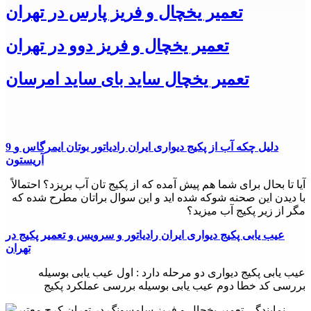
تعمیر یخچال و فریز پارس در تهران
24تعمیر ارائه دهنده خدمات
تعمیر یخچال و فریز دوو در تهران
تعمیر یخچال و فریز سامسونگ
در شهر
تهران
(غرب تهران، شرق تهران، جنوب
تعمیر یخچال ساید بای ساید امرسان
تهران و شمال تهران)
به همشهریان عزیز خود می باشد.
همچنین جهت تعمیر یخچال و فریز سامسونگ
در البرز(کرج)،
شهریار، شهر قدس، صفاشهر و صفادشت، اندیشه، فردیس
نیز
9 دلیل چکه آب از پکیج دیواری ایران رادیاتور بوتان ایمرگاس و
همکاران ما در 24تعمیر پاسخگوی نیازهای شما عزیزان خواهند بود.
آریستون
24تعمیر تلاش کرده است تا با جذب کارشناسان مجرب و متخصص
آیا تا بحال برای شما هم پیش آمده که از پکیج تان آب بریزد؟ احتمالاً
در زمنیه
با دیدن این صحنه شوکه شده اید و این سوال براتان مطرح شده که
مگر از زیر پکیج آب میزید؟
تعمیر یخچال و فریز سامسونگ
عیب یابی پکيج دیواری ایران رادیاتور و سرویس و تعمیر پکیج در
در حومه شهر تهران و استان تهران پاسخگوی خدمات تعمیر و نصب
تهران
لوازم خانگی در شهرهای
شهرری، اسلامشهر، چهاردانگه، گلستان،
باشد .
عیب یابی پکيج دیواری دو مرحله دارد : اول عیب یابی بوسیله
بررسی کد خطا دوم عیب یابی بوسیله بررسی عملکرد پکیج