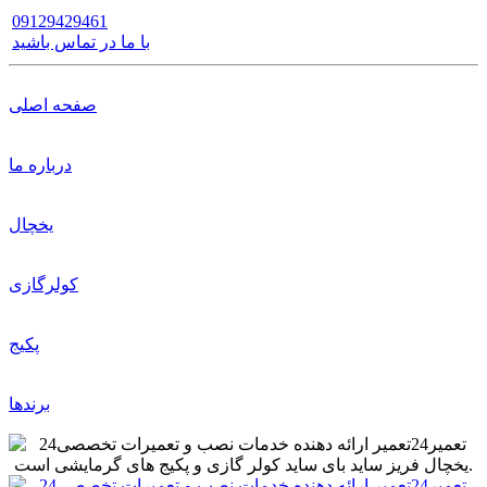
09129429461
با ما در تماس باشید
صفحه اصلی
درباره ما
یخچال
کولرگازی
پکیج
برندها