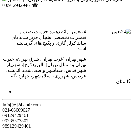
24تعمیر ارائه دهنده خدمات نصب و
تعمیرات تخصصی یخچال فریز ساید بای
ساید کولر گازی و پکیج های گرمایشی
است.
شهر تهران (غرب تهران، شرق تهران، جنوب
تهران و شمال تهران)، البرز(کرج)، شهریار،
شهر قدس، صفاشهر و صفادشت، اندیشه،
فردیس، شهرری، اسلامشهر، چهاردانگه،
گلستان
Info[@]24tamir.com
021-66609627
09129429461
09335377807
989129429461