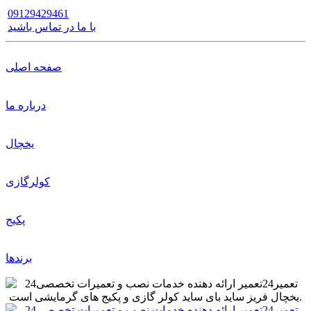
09129429461
با ما در تماس باشید
صفحه اصلی
درباره ما
یخچال
کولرگازی
پکیج
برندها