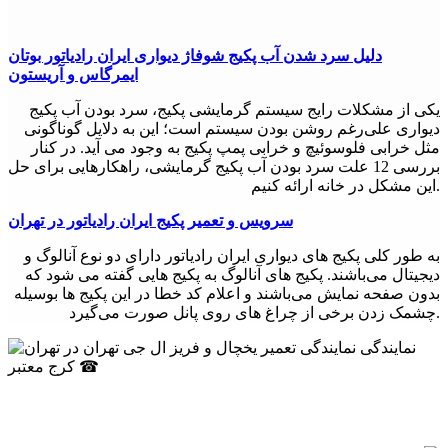
3. صدای بلند فریزر: صدای بلند فریزر معمولاً به دلیل خرابی فن
است. در این صورت، باید فن را تعمیر یا تعویض کنید.
دلیل سرد شدن آب پکیج شوفاژ دیواری ایران رادیاتور بوتان
4. لوله‌های آب فریزر: همانطور که در مورد یخچال گفته شد، اگر
ایمرگاس و آریستون
لوله‌های آب فریزر شکسته یا خراب شده باشند، ممکن است آب به
داخل فریزر نفوذ کند و باعث خرابی دستگاه شود. در این صورت،
یکی از مشکلات رایج سیستم گرمایشی پکیج، سرد بودن آب پکیج
باید لوله‌های آب را تعمیر یا تعویض کنید.
دیواری علی‌رغم روشن بودن سیستم است؛ این به دلایل گوناگونی
مثل خرابی فلوسوئیچ و خرابی پمپ پکیج به وجود می آید. در کنار
نکات مهم
بررسی 12 علت سرد بودن آب پکیج گرمایشی، راهکارهایی برای حل
این مشکل در خانه ارائه کنیم.
1. همیشه قبل از هر تعمیری، دستگاه را خاموش کنید و از برق خارج
کنید.
سرویس و تعمیر پکیج ایران رادیاتور در تهران
2. همیشه قبل از هر تعمیری، دستگاه را خالی کنید.
به طور کلی پکیج های دیواری ایران رادیاتور دارای دو نوع آنالوگ و
دیجیتال می‌باشند. پکیج های آنالوگ به پکیج هایی گفته می شود که
3. همیشه قبل از هر تعمیری، دستگاه را با دقت بررسی کنید و به
بدون صفحه نمایش می‌باشند و اعلام کد خطا در این پکیج ها بوسیله
دنبال هر نشانه خرابی باشید.
چشمک زدن برخی از چراغ های روی پانل صورت می‌گیرد.
4. همیشه از تعمیرکاران ماهر و مجرب استفاده کنید.
نتیجه گیری
یخچال و فریزر بخش مهمی از زندگی ما شده‌اند. برای نگهداری
غذاهای تازه و منجمد بسیار مفید هستند. با این حال، همانطور که هر