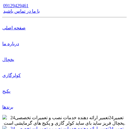
09129429461
با ما در تماس باشید
صفحه اصلی
درباره ما
یخچال
کولرگازی
پکیج
برندها