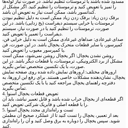
مسدود شده باشند یا ترموستات تنظیم نباشد. در صورت نیاز لوله‌ها
را تمیز یا تعویض کنید و ترموستات را تنظیم کنید. اگر مشکل از
کندانسور باشد، ممکن است نیاز به تعویض آن باشد.
برفک زدن زیاد: برفک زدن زیاد ممکن است به دلیل تنظیم نبودن
ترموستات یا خرابی سیستم دیفراست (یخ زدایی) باشد. در این
صورت، ترموستات را تنظیم کنید یا در صورت نیاز، سیستم
دیفراست را تعمیر یا تعویض کنید.
صدای غیرعادی: صداهای غیرعادی ممکن است به دلیل خرابی فن،
کمپرسور، یا سایر قطعات متحرک یخچال باشد. در این صورت، فن
یا کمپرسور معیوب را تعویض کنید.
روشن نشدن یخچال: اگر یخچال روشن نمی‌شود، ممکن است
مشکل از برد الکترونیکی، ترموستات، یا قطعات دیگر باشد. در این
صورت، با یک تکنسین متخصص تماس بگیرید.
ارورهای مختلف: ارورهای نمایش داده شده روی صفحه نمایش
یخچال، نشان‌دهنده مشکلات خاصی هستند. برای رفع این ارورها، به
دفترچه راهنمای یخچال مراجعه کنید یا با یک تکنسین متخصص
تماس بگیرید.
4. تعویض قطعات یخچال اسنوا
اگر قطعه‌ای از یخچال خراب شده باشد و قابل تعمیر نباشد، باید آن
را با قطعه اصلی و فابریک شرکتی تعویض کنید.
5. تست و راه‌اندازی مجدد یخچال اسنوا
بعد از تعمیر، یخچال را تست کنید تا از عملکرد صحیح آن مطمئن
شوید. سپس یخچال را دوباره به برق وصل کنید و آن را راه‌اندازی
کنید.