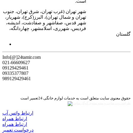
است.
شهر تهران (غرب تهران، شرق تهران، جنوب
تهران و شمال تهران)، البرز(کرج)، شهریار،
شهر قدس، صفاشهر و صفادشت، اندیشه،
فردیس، شهرری، اسلامشهر، چهاردانگه،
گلستان
Info[@]24tamir.com
021-66609627
09129429461
09335377807
989129429461
حقوق معنوی سایت متعلق است به خدمات لوازم خانگی 24تعمیر است
طراحی وب سایت و سئو
ارتباط واتس آپ
ارتباط همراه
ارتباط همراه
درخواست تعمیر