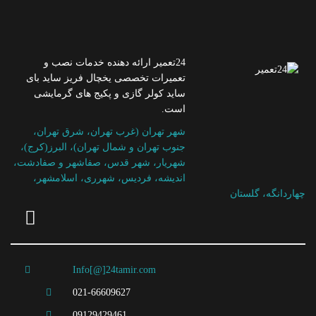
24تعمیر ارائه دهنده خدمات نصب و
تعمیرات تخصصی یخچال فریز ساید بای
ساید کولر گازی و پکیج های گرمایشی
است.
شهر تهران (غرب تهران، شرق تهران،
جنوب تهران و شمال تهران)، البرز(کرج)،
شهریار، شهر قدس، صفاشهر و صفادشت،
اندیشه، فردیس، شهرری، اسلامشهر،
چهاردانگه، گلستان
Info[@]24tamir.com
021-66609627
09129429461