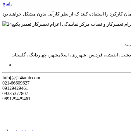
پاسخ
دشت، اندیشه، فردیس، شهرری، اسلامشهر، چهاردانگه، گلستان
Info[@]24tamir.com
021-66609627
09129429461
09335377807
989129429461