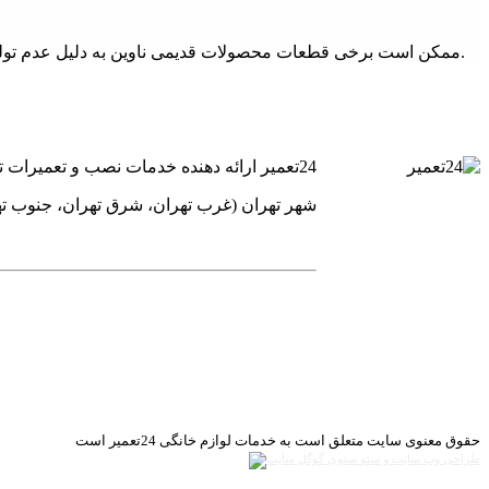
ممکن است برخی قطعات محصولات قدیمی ناوین به دلیل عدم تولید موجود نباشد اما کارشناسان فنی ما می توانند قطعات جایگزین با همان کارکرد را استفاده کنند که از نظر کارآیی بدون مشکل خواهند بود.
24تعمیر ارائه دهنده خدمات نصب و تعمیرات تخصصی یخچال فریز ساید بای ساید کولر گازی و پکیج های گرمایشی است.
شهر تهران (غرب تهران، شرق تهران، جنوب ت
حقوق معنوی سایت متعلق است به خدمات لوازم خانگی 24تعمیر است
طراحی وب سایت و سئو