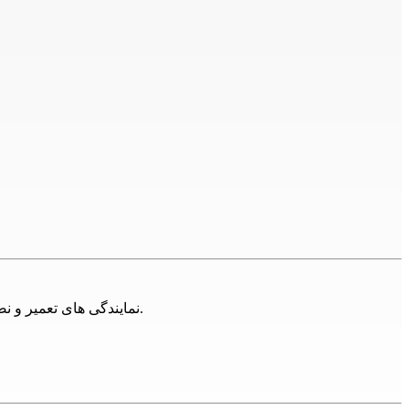
نمایندگی های تعمیر و نصب محصولات ناویندر تهران فراوان اند، اما مجموعه 24تعمیر تلاش کرده تا با ارائه خدمات تخصصی همه این برندها پاسخگوی مشتریان باشد.