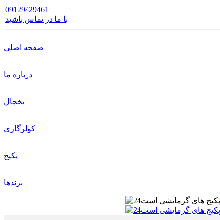
09129429461
با ما در تماس باشید
صفحه اصلی
درباره ما
یخچال
کولرگازی
پکیج
برندها