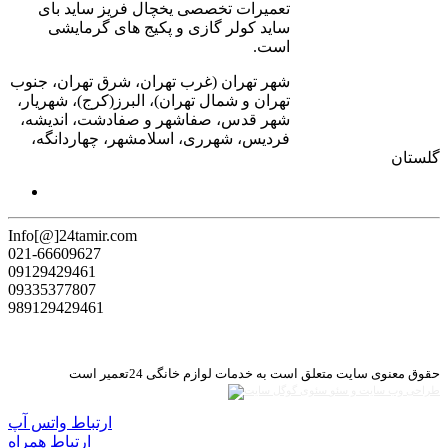
تعمیرات تخصصی یخچال فریز ساید بای
ساید کولر گازی و پکیج های گرمایشی
است.
شهر تهران (غرب تهران، شرق تهران، جنوب
تهران و شمال تهران)، البرز(کرج)، شهریار،
شهر قدس، صفاشهر و صفادشت، اندیشه،
فردیس، شهرری، اسلامشهر، چهاردانگه،
گلستان
Info[@]24tamir.com
021-66609627
09129429461
09335377807
989129429461
حقوق معنوی سایت متعلق است به خدمات لوازم خانگی 24تعمیر است
طراحی وب سایت و سئو
ارتباط واتس آپ
ارتباط همراه