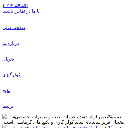
09129429461
با ما در تماس باشید
صفحه اصلی
درباره ما
یخچال
کولرگازی
پکیج
برندها