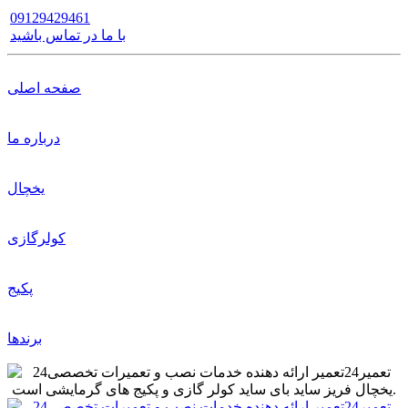
09129429461
با ما در تماس باشید
صفحه اصلی
درباره ما
یخچال
کولرگازی
پکیج
برندها