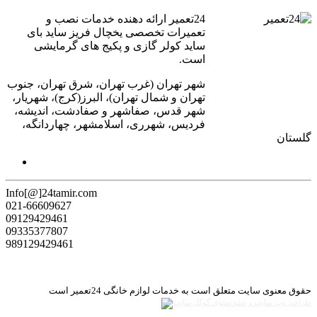
24تعمیر ارائه دهنده خدمات نصب و
تعمیرات تخصصی یخچال فریز ساید بای
ساید کولر گازی و پکیج های گرمایشی
است.
شهر تهران (غرب تهران، شرق تهران، جنوب
تهران و شمال تهران)، البرز(کرج)، شهریار،
شهر قدس، صفاشهر و صفادشت، اندیشه،
فردیس، شهرری، اسلامشهر، چهاردانگه،
گلستان
Info[@]24tamir.com
021-66609627
09129429461
09335377807
989129429461
حقوق معنوی سایت متعلق است به خدمات لوازم خانگی 24تعمیر است
طراحی وب سایت و سئو