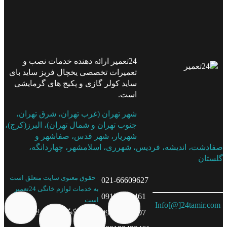
24تعمیر ارائه دهنده خدمات نصب و
تعمیرات تخصصی یخچال فریز ساید بای
ساید کولر گازی و پکیج های گرمایشی
است.
شهر تهران (غرب تهران، شرق تهران،
جنوب تهران و شمال تهران)، البرز(کرج)،
شهریار، شهر قدس، صفاشهر و
صفادشت، اندیشه، فردیس، شهرری، اسلامشهر، چهاردانگه،
گلستان
حقوق معنوی سایت متعلق است
021-66609627
به خدمات لوازم خانگی 24تعمیر
09129429461
است
Info[@]24tamir.com
09335377807
طراحی وب سایت
و سئو