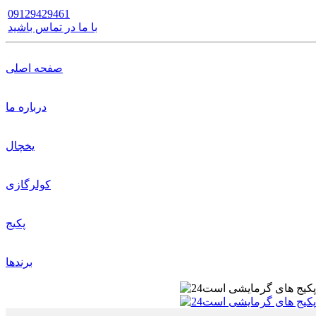
09129429461
با ما در تماس باشید
صفحه اصلی
درباره ما
یخچال
کولرگازی
پکیج
برندها