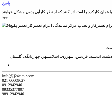
پاسخ
مان کارکرد را استفاده کنند که از نظر کارآیی بدون مشکل خواهند
بود.
دشت، اندیشه، فردیس، شهرری، اسلامشهر، چهاردانگه، گلستان
Info[@]24tamir.com
021-66609627
09129429461
09335377807
989129429461