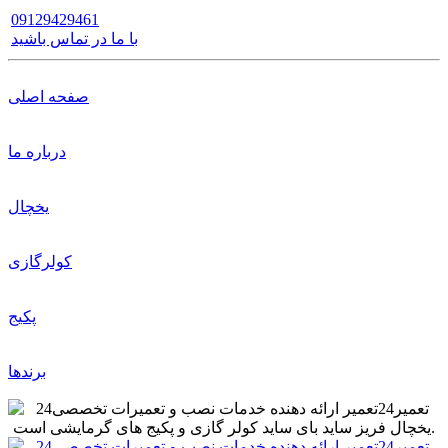
09129429461
با ما در تماس باشید
صفحه اصلی
درباره ما
یخچال
کولرگازی
پکیج
برندها