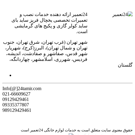
24تعمیر ارائه دهنده خدمات نصب و
تعمیرات تخصصی یخچال فریز ساید بای
ساید کولر گازی و پکیج های گرمایشی
است.
شهر تهران (غرب تهران، شرق تهران، جنوب
تهران و شمال تهران)، البرز(کرج)، شهریار،
شهر قدس، صفاشهر و صفادشت، اندیشه،
فردیس، شهرری، اسلامشهر، چهاردانگه،
گلستان
Info[@]24tamir.com
021-66609627
09129429461
09335377807
989129429461
حقوق معنوی سایت متعلق است به خدمات لوازم خانگی 24تعمیر است