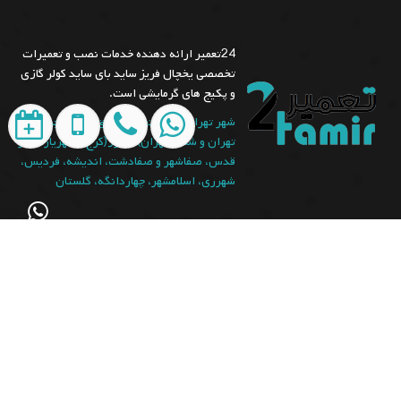
24تعمیر ارائه دهنده خدمات نصب و تعمیرات
تخصصی یخچال فریز ساید بای ساید کولر گازی
و پکیج های گرمایشی است.
شهر تهران (غرب تهران، شرق تهران، جنوب
تهران و شمال تهران)، البرز(کرج)، شهریار، شهر
قدس، صفاشهر و صفادشت، اندیشه، فردیس،
شهرری، اسلامشهر، چهاردانگه، گلستان
Info[@]24tamir.com
021-66609627
09129429461
09335377807
989129429461