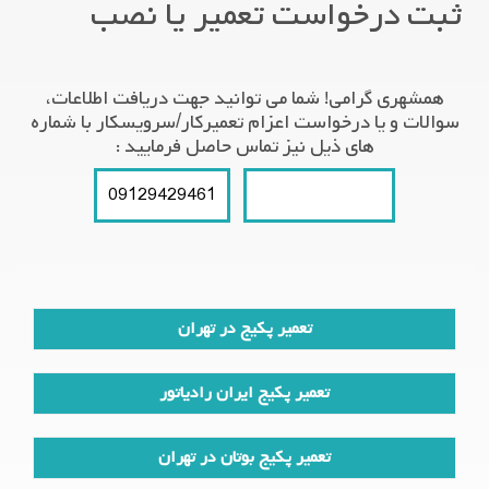
ثبت درخواست تعمیر یا نصب
همشهری گرامی! شما می توانید جهت دریافت اطلاعات،
سوالات و یا درخواست اعزام تعمیرکار/سرویسکار با شماره
های ذیل نیز تماس حاصل فرمایید :
09129429461
021-66609627
تعمیر پکیج در تهران
تعمیر پکیج ایران رادیاتور
تعمیر پکیج بوتان در تهران