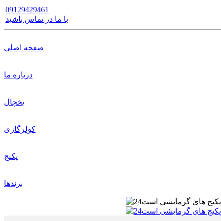
09129429461
با ما در تماس باشید
صفحه اصلی
درباره ما
یخچال
کولرگازی
پکیج
برندها