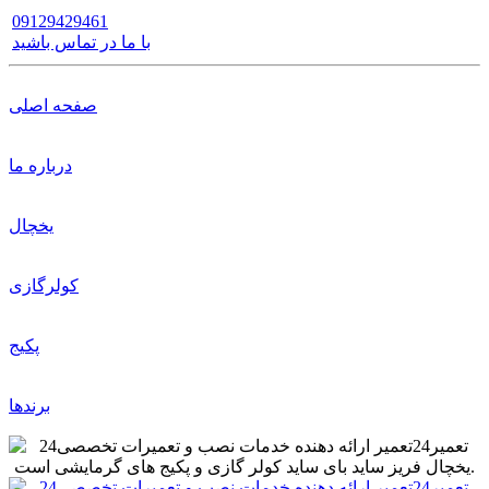
09129429461
با ما در تماس باشید
صفحه اصلی
درباره ما
یخچال
کولرگازی
پکیج
برندها