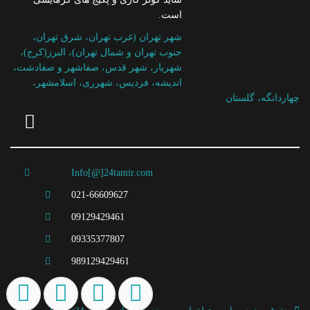
است.
شهر تهران (غرب تهران، شرق تهران،
جنوب تهران و شمال تهران)، البرز(کرج)،
شهریار، شهر قدس، صفاشهر و صفادشت،
اندیشه، فردیس، شهرری، اسلامشهر،
چهاردانگه، گلستان
Info[@]24tamir.com
021-66609627
09129429461
09335377807
989129429461