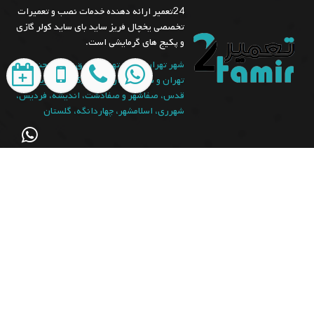
24تعمیر ارائه دهنده خدمات نصب و تعمیرات
تخصصی یخچال فریز ساید بای ساید کولر گازی
و پکیج های گرمایشی است.
شهر تهران (غرب تهران، شرق تهران، جنوب
تهران و شمال تهران)، البرز(کرج)، شهریار، شهر
قدس، صفاشهر و صفادشت، اندیشه، فردیس،
شهرری، اسلامشهر، چهاردانگه، گلستان
Info[@]24tamir.com
021-66609627
09129429461
09335377807
989129429461