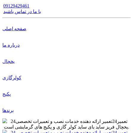
09129429461
با ما در تماس باشید
صفحه اصلی
درباره ما
یخچال
کولرگازی
پکیج
برندها