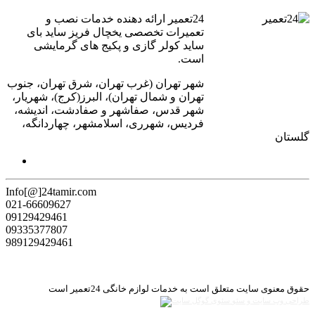
24تعمیر ارائه دهنده خدمات نصب و
تعمیرات تخصصی یخچال فریز ساید بای
ساید کولر گازی و پکیج های گرمایشی
است.
شهر تهران (غرب تهران، شرق تهران، جنوب
تهران و شمال تهران)، البرز(کرج)، شهریار،
شهر قدس، صفاشهر و صفادشت، اندیشه،
فردیس، شهرری، اسلامشهر، چهاردانگه،
گلستان
Info[@]24tamir.com
021-66609627
09129429461
09335377807
989129429461
حقوق معنوی سایت متعلق است به خدمات لوازم خانگی 24تعمیر است
طراحی وب سایت و سئو