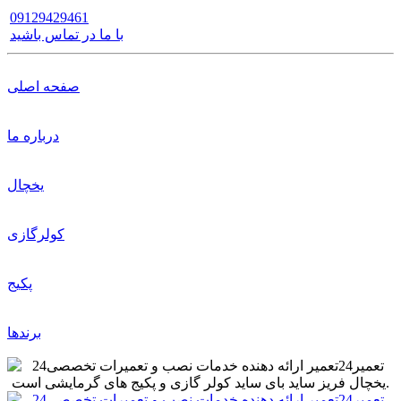
09129429461
با ما در تماس باشید
صفحه اصلی
درباره ما
یخچال
کولرگازی
پکیج
برندها