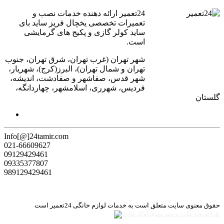
24تعمیر ارائه دهنده خدمات نصب و
تعمیرات تخصصی یخچال فریز ساید بای
ساید کولر گازی و پکیج های گرمایشی
است.
شهر تهران (غرب تهران، شرق تهران، جنوب
تهران و شمال تهران)، البرز(کرج)، شهریار،
شهر قدس، صفاشهر و صفادشت، اندیشه،
فردیس، شهرری، اسلامشهر، چهاردانگه،
گلستان
Info[@]24tamir.com
021-66609627
09129429461
09335377807
989129429461
حقوق معنوی سایت متعلق است به خدمات لوازم خانگی 24تعمیر است
طراحی وب سایت و سئو