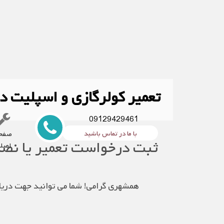
تعمیر کولرگازی و اسپلیت د
09129429461
تعمیر کولرگازی و اس
با ما در تماس باشید
صفح
ثبت درخواست تعمیر یا نص
اصل
همشهری گرامی! شما می توانید جهت دریاف