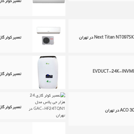
تعمیر کولر گازی سامسو
تعمیر کولر گازی 24 هزار ایران رادیاتور مدل CA-24CH-A
 داکت اسپلیت ایوولی مدل EVDUCT-24K-INVMD-
تعمیر کولر گازی پرتاب
تعمیر کولر گازی 24 هزار جی پلاس مدل GAC-HF24TQN1