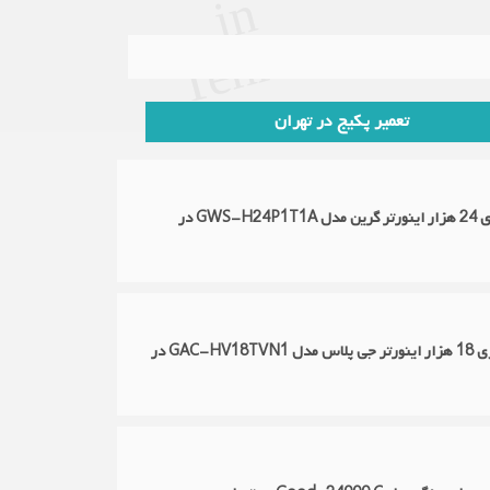
n
n
تعمیر پکیج در تهران
تعمیر کولرگازی 24 هزار اینورتر گرین مدل GWS-H24P1T1A در
تعمیر کولر گازی 18 هزار اینورتر جی پلاس مدل GAC-HV18TVN1 در