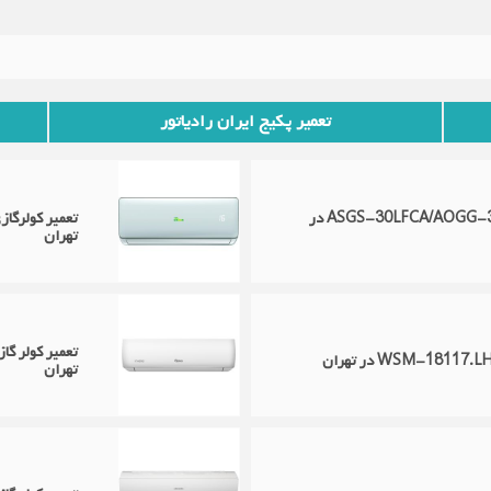
تعمیر پکیج ایران رادیاتور
تعمیر کولرگازی اوجنرال مدل ASGS-30LFCA/AOGG-30LFT در
تهران
تهران