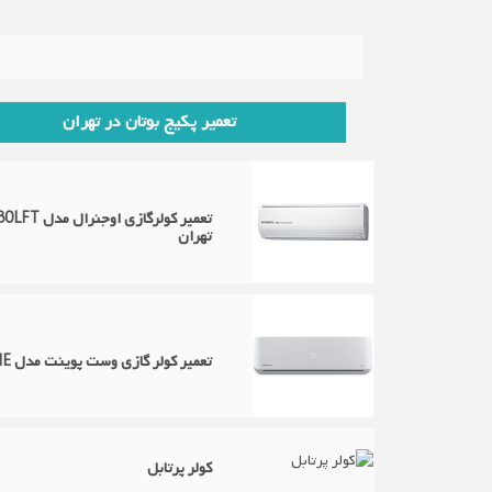
تعمیر پکیج بوتان در تهران
تهران
تعمیر کولر گازی وست پوینت مدل WSM-18117.LHE در تهران
کولر پرتابل