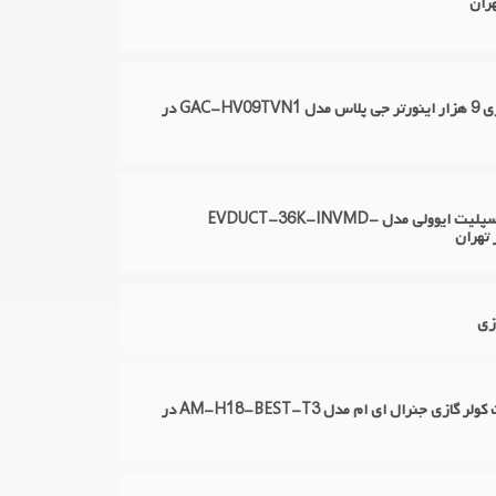
تعمیر کولر گازی 9 هزار اینورتر جی پلاس مدل GAC-HV09TVN1 در
تعمیر داکت اسپلیت ایوولی مدل EVDUCT-36K-INVMD-
زی
تعمیر اسپلیت کولر گازی جنرال ای ام مدل AM-H18-BEST-T3 در