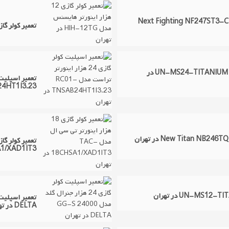
گازی ال جی مدل Next Fighting NF247ST3-C 24000
تعمیر کولر گازی 12 هزار اینورتر هایسنس مدل IH-12TG
تعمیر اسپلیت کولر گازی یونیوا مدل UN-MS24-TITANIUM در
NSAB24HT1I3.23
8CHSA1/XAD1IT3
DELTA در تهران