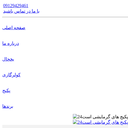
09129429461
با ما در تماس باشید
صفحه اصلی
درباره ما
یخچال
کولرگازی
پکیج
برندها