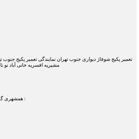
تعمیر پکیج شوفاژ دیواری جنوب تهران نمایندگی تعمیر پکیج جنوب ت
مشیریه افسریه خانی آباد نو نا
همشهری گرامی! شما می توانید جهت دریافت اطلاعات، سوالات و یا درخواست اعزام تعمیرکار/سرویسکار با شماره های ذیل نیز تماس حاصل فرمایید :