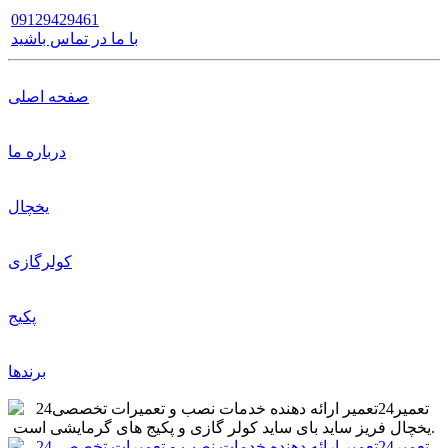
09129429461
با ما در تماس باشید
صفحه اصلی
درباره ما
یخچال
کولرگازی
پکیج
برندها