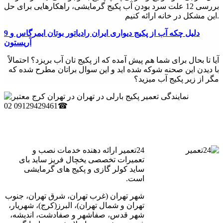
- تعویض فیوز: در صورتی که فیوز پکیج دیواری سوخته باشد، باید آن
بررسی 12 علت سرد بودن آب پکیج گرمایشی، راهکارهایی برای حل
را تعویض کرد.
این مشکل در خانه ارائه کنیم.
- تعویض سوئیچ: اگر سوئیچ پکیج دیواری خراب شده باشد، باید آن را
9 دلیل چکه آب از پکیج دیواری ایران رادیاتور بوتان ایمرگاس و
تعویض کرد.
آریستون
- تعمیر کمپرسور: در صورتی که کمپرسور پکیج دیواری خراب شده
آیا تا بحال برای شما هم پیش آمده که از پکیج تان آب بریزد؟ احتمالاً
باشد، باید آن را تعمیر یا تعویض کرد.
با دیدن این صحنه شوکه شده اید و این سوال براتان مطرح شده که
مگر از زیر پکیج آب میزید؟
- تعمیر مبدل حرارتی: در صورتی که مبدل حرارتی پکیج دیواری
خراب شده باشد، باید آن را تعمیر یا تعویض کرد.
نکات مهم در تعمیر پکیج دیواری بارلی
- قبل از هرگونه تعمیر، باید اطمینان حاصل کرد که برق قطع شده
است.
24تعمیر ارائه دهنده خدمات نصب و
تعمیرات تخصصی یخچال فریز ساید بای
- قبل از هرگونه تعمیر، باید دستگاه را خاموش کرد.
ساید کولر گازی و پکیج های گرمایشی
است.
- قبل از هرگونه تعمیر، باید ابتدا علت خرابی را تشخیص داد.
شهر تهران (غرب تهران، شرق تهران، جنوب
- برای تعمیر پکیج دیواری، بهتر است از تعمیرکاران مجرب و
تهران و شمال تهران)، البرز(کرج)، شهریار،
متخصص استفاده کرد.
شهر قدس، صفاشهر و صفادشت، اندیشه،