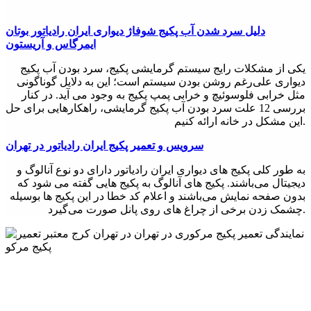
روش های تعمیر پکیج دیواری
تعمیر پکیج دیواری مرکوری بستگی به نوع خرابی و مشکل دارد.
دلیل سرد شدن آب پکیج شوفاژ دیواری ایران رادیاتور بوتان
برخی از روش های تعمیر پکیج دیواری عبارتند از:
ایمرگاس و آریستون
- تعویض قطعات فرسوده: اگر قطعات پکیج دیواری فرسوده شده
یکی از مشکلات رایج سیستم گرمایشی پکیج، سرد بودن آب پکیج
اند، باید آن ها تعویض شوند.
دیواری علی‌رغم روشن بودن سیستم است؛ این به دلایل گوناگونی
مثل خرابی فلوسوئیچ و خرابی پمپ پکیج به وجود می آید. در کنار
- تعویض فیوز: در صورتی که فیوز پکیج دیواری سوخته باشد، باید آن
بررسی 12 علت سرد بودن آب پکیج گرمایشی، راهکارهایی برای حل
را تعویض کرد.
این مشکل در خانه ارائه کنیم.
- تعویض سوئیچ: اگر سوئیچ پکیج دیواری خراب شده باشد، باید آن را
سرویس و تعمیر پکیج ایران رادیاتور در تهران
تعویض کرد.
به طور کلی پکیج های دیواری ایران رادیاتور دارای دو نوع آنالوگ و
- تعمیر کمپرسور: در صورتی که کمپرسور پکیج دیواری خراب شده
دیجیتال می‌باشند. پکیج های آنالوگ به پکیج هایی گفته می شود که
باشد، باید آن را تعمیر یا تعویض کرد.
بدون صفحه نمایش می‌باشند و اعلام کد خطا در این پکیج ها بوسیله
چشمک زدن برخی از چراغ های روی پانل صورت می‌گیرد.
- تعمیر مبدل حرارتی: در صورتی که مبدل حرارتی پکیج دیواری
خراب شده باشد، باید آن را تعمیر یا تعویض کرد.
نکات مهم در تعمیر پکیج دیواری مرکوری
- قبل از هرگونه تعمیر، باید اطمینان حاصل کرد که برق قطع شده
است.