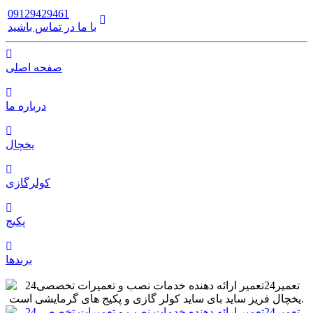
09129429461
با ما در تماس باشید
صفحه اصلی
درباره ما
یخچال
کولرگازی
پکیج
برندها