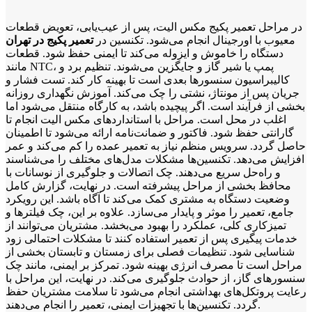
در مراحل تعمیر پکیج مکس الیت، پس از عیب‌یابی، تعویض قطعات
معیوب با اورجینال انجام می‌شود. تکنسین در
تعمیر پکیج در تهران
دستگاه را خاموش و ایزوله می‌کند تا ایمنی حفظ شود. قطعات
مانند NTC، پمپ یا شیر گاز و جایگزین می‌شوند. تنظیم برد و
کالیبراسیون سنسورها بعدی است تا بهینه کار کند. تست فشار و
جریان پس از مونتاژ، نشتی را چک می‌کند. آموزش نگهداری روزانه
بخشی از فرآیند است. اگر پیچیده باشد، به کارگاه منتقل می‌شود اما
اغلب در محل است. مراحل با استانداردهای مکس الیت انجام تا
گارانتی حفظ شود. فاکتور و ضمانت‌نامه ارائه می‌شود تا اطمینان
حاصل گردد. سرویس منظم نیاز به تعمیر عمده را کم می‌کند و عمر
افزایش می‌دهد. تکنسین‌ها مشکلات مدل‌های مختلف را می‌شناسند
و راه‌حل سریع می‌دهند. چک اتصالات و جلوگیری از نوسانات با
محافظ بخشی از مراحل پیشرفته است. در نهایت، گزارش کامل
وضعیت دستگاه به مشتری کمک می‌کند تا آگاه باشد. این رویکرد
جامع، تعمیر را موثر و پایدار می‌سازد. علاوه بر این، چک فیلترها و
تمیزکاری کلی، عملکرد را بهبود می‌بخشد. مشتریان می‌توانند از
خدمات پیگیری پس از تعمیر استفاده کنند تا مشکلات احتمالی زود
شناسایی شود. تنظیمات فصلی برای زمستان و تابستان بخشی از
مراحل است تا مصرف انرژی بهینه شود. تمرکز بر ایمنی، مانند چک
سنسورهای گاز، از حوادث جلوگیری می‌کند. در نهایت، این مراحل با
رعایت پروتکل‌های بهداشتی انجام می‌شود تا سلامت مشتریان حفظ
گردد. تکنسین‌ها با تجهیزات ایمنی، تعمیر را انجام می‌دهند.