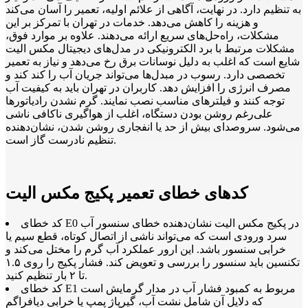
به تنظیم دارد. در نهایت، آگاهی از علائم اولیه، تعمیر را آسان می‌کند
و هزینه را کاهش می‌دهد. خدمات در تهران با تمرکز بر این
مشکلات، راه‌حل‌های سریع ارائه می‌دهند. علاوه بر موارد فوق،
مشکلات مرتبط با برد الکترونیکی در مدل‌های دیجیتال مکس الیت
شایع است که اغلب به دلیل نوسانات برق رخ می‌دهد و نیاز به تعمیر
تخصصی دارد. رسوب در مبدل‌ها می‌تواند جریان آب را کند کند و
مصرف انرژی را افزایش دهد. کاربران در تهران باید به کیفیت آب
توجه کنند و فیلترهای مناسب نصب نمایند. گرم نشدن رادیاتورها
علی‌رغم روشن بودن دستگاه، اغلب از هواگیری ناکافی ناشی
می‌شود. سروصدای بیش از حد یا انفجاری روشن شدن، نشان‌دهنده
تنظیم نادرست گاز است.
کدهای خطای تعمیر پکیج مکس الیت
کد خطای E0 در پکیج مکس الیت نشان‌دهنده خطای سنسور آب
سرد ورودی است که می‌تواند ناشی از اتصال کوتاه، قطع سیم یا
خرابی سنسور باشد. این ارور عملکرد آب گرم را مختل می‌کند و
تکنسین باید سنسور را بررسی و تعویض کند. فشار پکیج را روی ۱.۵
تا ۲ بار تنظیم کنید.
کد خطای E1 مربوط به کمبود فشار آب در مدار گرمایش است
که دلایل آن شامل نشت آب، گیرپاژ پمپ یا خرابی دیافراگم