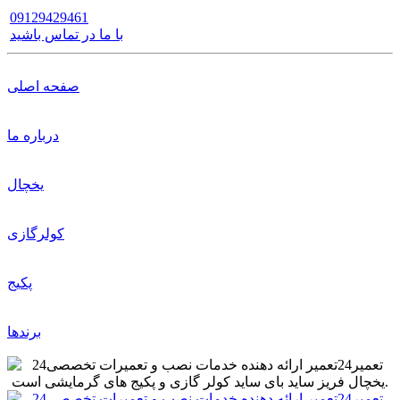
09129429461
با ما در تماس باشید
صفحه اصلی
درباره ما
یخچال
کولرگازی
پکیج
برندها