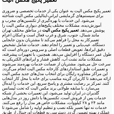
- قطعات فرسوده: قطعات فرسوده در پکیج دیواری باعث خرابی آن
می شوند.
تعمیر پکیج مکس الیت به عنوان یکی از خدمات تخصصی و ضروری
برای سیستم‌های گرمایشی ایرانی-ایتالیایی مکس الیت شناخته
- عدم تعمیر به موقع: اگر پکیج دیواری به موقع تعمیر نشود، ممکن
می‌شود. این خدمات با بهره‌گیری از تکنسین‌های مجرب و
است باعث خرابی آن شود.
آموزش‌دیده، مشکلات مختلف پکیج‌های دیواری مکس الیت را
پوشش می‌دهد.
تعمیر پکیج مکس الیت
در مناطق مختلف تهران
روش های تعمیر پکیج دیواری
مانند شمال، جنوب، شرق و غرب فعال است و امکان اعزام
تعمیرکار به محل را فراهم می‌کند تا مشتریان بدون جابجایی
تعمیر پکیج دیواری مکس الیت بستگی به نوع خرابی و مشکل دارد.
دستگاه، عیب‌یابی و تعمیر را انجام دهند. خدمات شامل تشخیص
برخی از روش های تعمیر پکیج دیواری عبارتند از:
دقیق ایرادها، تعویض قطعات اصلی و سرویس دوره‌ای است که
طول عمر دستگاه را افزایش می‌دهد. همچنین، با تجهیزات پیشرفته،
- تعویض قطعات فرسوده: اگر قطعات پکیج دیواری فرسوده شده
مشکلات مانند نشت آب، کاهش فشار و ایرادهای الکتریکی به
اند، باید آن ها تعویض شوند.
سرعت حل می‌شود. مشتریان از ضمانت خدمات بهره‌مند می‌شوند
و تعمیرات طبق استانداردهای کارخانه مکس الیت انجام می‌گردد.
- تعویض فیوز: در صورتی که فیوز پکیج دیواری سوخته باشد، باید آن
این مراکز مشاوره رایگان برای انتخاب مدل‌های جدید مکس الیت
را تعویض کرد.
ارائه می‌دهند تا کاربران گزینه مناسب برای خانه یا محل کار انتخاب
- تعویض سوئیچ: اگر سوئیچ پکیج دیواری خراب شده باشد، باید آن را
کنند. تمرکز بر رضایت مشتری و پاسخ سریع، این خدمات را ایده‌آل
تعویض کرد.
می‌سازد. با سابقه طولانی برند مکس الیت که تحت لیسانس
گلدیران در ایران تولید می‌شود، این تعمیرات بخشی از شبکه
- تعمیر کمپرسور: در صورتی که کمپرسور پکیج دیواری خراب شده
خدمات پس از فروش است. تکنسین‌ها با دانش روز در مدل‌هایی
باشد، باید آن را تعمیر یا تعویض کرد.
مانند ۲۴ و ۲۸ کیلووات، مشکلات خاص هر مدل را رفع می‌کنند.
خدمات نه تنها تعمیر بلکه نصب و تنظیم اولیه را شامل می‌شود تا
- تعمیر مبدل حرارتی: در صورتی که مبدل حرارتی پکیج دیواری
عملکرد بهینه تضمین گردد. دسترسی به قطعات اورجینال از طریق