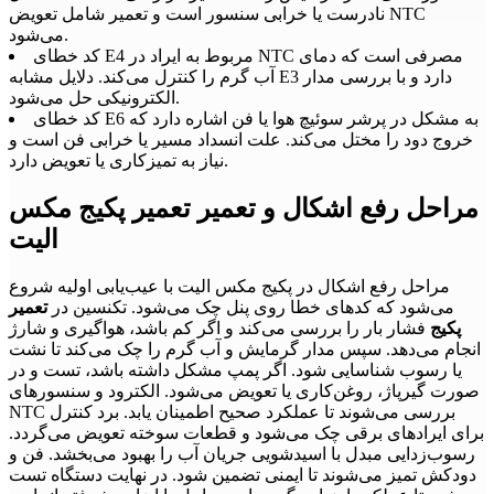
نادرست یا خرابی سنسور است و تعمیر شامل تعویض NTC
می‌شود.
کد خطای E4 مربوط به ایراد در NTC مصرفی است که دمای
آب گرم را کنترل می‌کند. دلایل مشابه E3 دارد و با بررسی مدار
الکترونیکی حل می‌شود.
کد خطای E6 به مشکل در پرشر سوئیچ هوا یا فن اشاره دارد که
خروج دود را مختل می‌کند. علت انسداد مسیر یا خرابی فن است و
نیاز به تمیزکاری یا تعویض دارد.
مراحل رفع اشکال و تعمیر تعمیر پکیج مکس
الیت
مراحل رفع اشکال در پکیج مکس الیت با عیب‌یابی اولیه شروع
می‌شود که کدهای خطا روی پنل چک می‌شود. تکنسین در
تعمیر
پکیج
فشار بار را بررسی می‌کند و اگر کم باشد، هواگیری و شارژ
انجام می‌دهد. سپس مدار گرمایش و آب گرم را چک می‌کند تا نشت
یا رسوب شناسایی شود. اگر پمپ مشکل داشته باشد، تست و در
صورت گیرپاژ، روغن‌کاری یا تعویض می‌شود. الکترود و سنسورهای
NTC بررسی می‌شوند تا عملکرد صحیح اطمینان یابد. برد کنترل
برای ایرادهای برقی چک می‌شود و قطعات سوخته تعویض می‌گردد.
رسوب‌زدایی مبدل با اسیدشویی جریان آب را بهبود می‌بخشد. فن و
دودکش تمیز می‌شوند تا ایمنی تضمین شود. در نهایت دستگاه تست