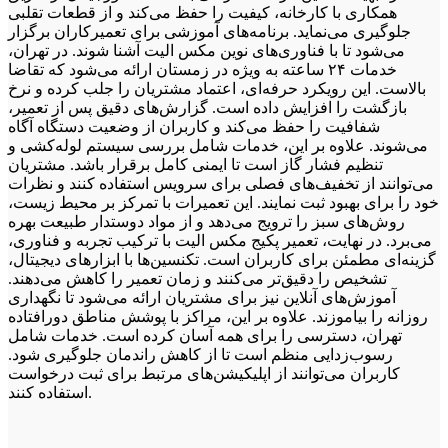
خراب شده باشد، باید آن را تعمیر یا تعویض کرد.
همکاری با کارخانه، کیفیت را حفظ می‌کند و از قطعات تقلبی
جلوگیری می‌نماید. برنامه‌های آموزشی برای تعمیرکاران برگزار
نکات مهم در تعمیر پکیج دیواری مکس الیت
می‌شود تا با فناوری‌های نوین مکس الیت آشنا شوند. در تهران،
خدمات ۲۴ ساعته به ویژه در زمستان ارائه می‌شود که تقاضا
- قبل از هرگونه تعمیر، باید اطمینان حاصل کرد که برق قطع شده
بالاست. این رویکرد حرفه‌ای، اعتماد مشتریان را جلب کرده و نرخ
است.
بازگشت را افزایش داده است. گزارش‌های دقیق پس از تعمیر،
شفافیت را حفظ می‌کند و کاربران از وضعیت دستگاه آگاه
- قبل از هرگونه تعمیر، باید دستگاه را خاموش کرد.
می‌شوند. علاوه بر این، خدمات شامل بررسی سیستم لوله‌کشی و
تنظیم فشار گاز است تا ایمنی کامل برقرار باشد. مشتریان
- قبل از هرگونه تعمیر، باید ابتدا علت خرابی را تشخیص داد.
می‌توانند از تخفیف‌های فصلی برای سرویس استفاده کنند و نظرات
خود را برای بهبود ثبت نمایند. این تعمیرات با تمرکز بر محیط زیست،
- برای تعمیر پکیج دیواری، بهتر است از تعمیرکاران مجرب و
روش‌های سبز را ترویج می‌دهد و از مواد دوستدار طبیعت بهره
متخصص استفاده کرد.
می‌برد. در نهایت، تعمیر پکیج مکس الیت با ترکیب تجربه و فناوری،
گزینه‌ای مطمئن برای کاربران است. تکنسین‌ها با ابزارهای دیجیتال،
- برای جلوگیری از خرابی پکیج دیواری، بهتر است آن را به طور
تشخیص را دقیق‌تر می‌کنند و زمان تعمیر را کاهش می‌دهند.
دوره ای تعمیر و نگهداری کرد.
آموزش‌های آنلاین نیز برای مشتریان ارائه می‌شود تا نگهداری
روزانه را بیاموزند. علاوه بر این، مراکز با پوشش مناطق دورافتاده
24تعمیر ارائه دهنده خدمات
تهران، دسترسی را برای همه آسان کرده است. خدمات شامل
رسوب‌زدایی منظم است تا از کاهش راندمان جلوگیری شود.
تعمیر پکیج مکس الیت
در شهر تهران
(غرب
کاربران می‌توانند از اپلیکیشن‌های مرتبط برای ثبت درخواست
تهران، شرق تهران، جنوب تهران و شمال
استفاده کنند.
تهران)