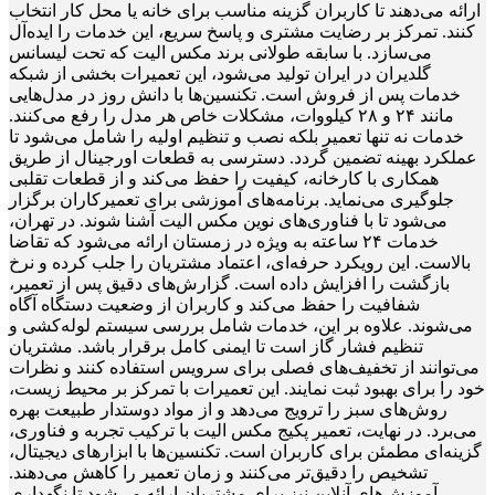
ارائه می‌دهند تا کاربران گزینه مناسب برای خانه یا محل کار انتخاب
کنند. تمرکز بر رضایت مشتری و پاسخ سریع، این خدمات را ایده‌آل
می‌سازد. با سابقه طولانی برند مکس الیت که تحت لیسانس
گلدیران در ایران تولید می‌شود، این تعمیرات بخشی از شبکه
خدمات پس از فروش است. تکنسین‌ها با دانش روز در مدل‌هایی
مانند ۲۴ و ۲۸ کیلووات، مشکلات خاص هر مدل را رفع می‌کنند.
خدمات نه تنها تعمیر بلکه نصب و تنظیم اولیه را شامل می‌شود تا
عملکرد بهینه تضمین گردد. دسترسی به قطعات اورجینال از طریق
همکاری با کارخانه، کیفیت را حفظ می‌کند و از قطعات تقلبی
جلوگیری می‌نماید. برنامه‌های آموزشی برای تعمیرکاران برگزار
می‌شود تا با فناوری‌های نوین مکس الیت آشنا شوند. در تهران،
خدمات ۲۴ ساعته به ویژه در زمستان ارائه می‌شود که تقاضا
بالاست. این رویکرد حرفه‌ای، اعتماد مشتریان را جلب کرده و نرخ
بازگشت را افزایش داده است. گزارش‌های دقیق پس از تعمیر،
شفافیت را حفظ می‌کند و کاربران از وضعیت دستگاه آگاه
می‌شوند. علاوه بر این، خدمات شامل بررسی سیستم لوله‌کشی و
تنظیم فشار گاز است تا ایمنی کامل برقرار باشد. مشتریان
می‌توانند از تخفیف‌های فصلی برای سرویس استفاده کنند و نظرات
خود را برای بهبود ثبت نمایند. این تعمیرات با تمرکز بر محیط زیست،
روش‌های سبز را ترویج می‌دهد و از مواد دوستدار طبیعت بهره
می‌برد. در نهایت، تعمیر پکیج مکس الیت با ترکیب تجربه و فناوری،
گزینه‌ای مطمئن برای کاربران است. تکنسین‌ها با ابزارهای دیجیتال،
تشخیص را دقیق‌تر می‌کنند و زمان تعمیر را کاهش می‌دهند.
آموزش‌های آنلاین نیز برای مشتریان ارائه می‌شود تا نگهداری