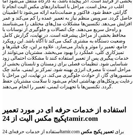
بخشی از فرآیند است. اگر پیچیده باشد، به کارگاه منتقل می‌شود اما
اغلب در محل است. مراحل با استانداردهای مکس الیت انجام تا
گارانتی حفظ شود. فاکتور و ضمانت‌نامه ارائه می‌شود تا اطمینان
حاصل گردد. سرویس منظم نیاز به تعمیر عمده را کم می‌کند و عمر
افزایش می‌دهد. تکنسین‌ها مشکلات مدل‌های مختلف را می‌شناسند
و راه‌حل سریع می‌دهند. چک اتصالات و جلوگیری از نوسانات با
محافظ بخشی از مراحل پیشرفته است. در نهایت، گزارش کامل
وضعیت دستگاه به مشتری کمک می‌کند تا آگاه باشد. این رویکرد
جامع، تعمیر را موثر و پایدار می‌سازد. علاوه بر این، چک فیلترها و
تمیزکاری کلی، عملکرد را بهبود می‌بخشد. مشتریان می‌توانند از
خدمات پیگیری پس از تعمیر استفاده کنند تا مشکلات احتمالی زود
شناسایی شود. تنظیمات فصلی برای زمستان و تابستان بخشی از
مراحل است تا مصرف انرژی بهینه شود. تمرکز بر ایمنی، مانند چک
سنسورهای گاز، از حوادث جلوگیری می‌کند. در نهایت، این مراحل با
رعایت پروتکل‌های بهداشتی انجام می‌شود تا سلامت مشتریان حفظ
گردد. تکنسین‌ها با تجهیزات ایمنی، تعمیر را انجام می‌دهند.
استفاده از خدمات حرفه ای در مورد تعمیر
پکیج مکس الیت از 24tamir.com
استفاده از خدمات حرفه‌ای 24tamir.com برای
تعمیر پکیج مکس