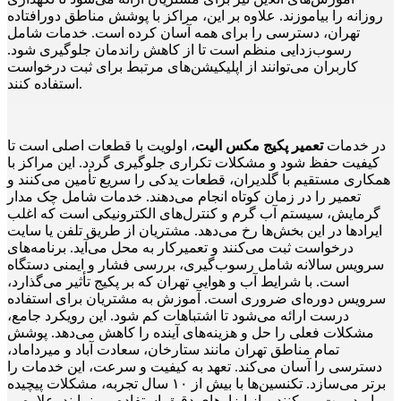
روزانه را بیاموزند. علاوه بر این، مراکز با پوشش مناطق دورافتاده
تهران، دسترسی را برای همه آسان کرده است. خدمات شامل
رسوب‌زدایی منظم است تا از کاهش راندمان جلوگیری شود.
کاربران می‌توانند از اپلیکیشن‌های مرتبط برای ثبت درخواست
استفاده کنند.
در خدمات
تعمیر پکیج مکس الیت
، اولویت با قطعات اصلی است تا
کیفیت حفظ شود و مشکلات تکراری جلوگیری گردد. این مراکز با
همکاری مستقیم با گلدیران، قطعات یدکی را سریع تأمین می‌کنند و
تعمیر را در زمان کوتاه انجام می‌دهند. خدمات شامل چک مدار
گرمایش، سیستم آب گرم و کنترل‌های الکترونیکی است که اغلب
ایرادها در این بخش‌ها رخ می‌دهد. مشتریان از طریق تلفن یا سایت
درخواست ثبت می‌کنند و تعمیرکار به محل می‌آید. برنامه‌های
سرویس سالانه شامل رسوب‌گیری، بررسی فشار و ایمنی دستگاه
است. با شرایط آب و هوایی تهران که بر پکیج تأثیر می‌گذارد،
سرویس دوره‌ای ضروری است. آموزش به مشتریان برای استفاده
درست ارائه می‌شود تا اشتباهات کم شود. این رویکرد جامع،
مشکلات فعلی را حل و هزینه‌های آینده را کاهش می‌دهد. پوشش
تمام مناطق تهران مانند ستارخان، سعادت آباد و میرداماد،
دسترسی را آسان می‌کند. تعهد به کیفیت و سرعت، این خدمات را
برتر می‌سازد. تکنسین‌ها با بیش از ۱۰ سال تجربه، مشکلات پیچیده
را مدیریت می‌کنند و از ابزارهای دقیق استفاده می‌نمایند. علاوه بر