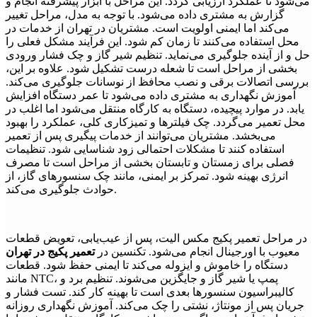
می‌شود تا عملکرد ارزیابی گردد. این مراحل با ابزار پیشرفته انجام و
گزارش به مشتری داده می‌شود. با توجه به مدل، مراحل تغییر
می‌کند اما ایمنی اولویت است. مشتریان در تهران از خدمات در
محل استفاده می‌کنند تا زمان کم شود. این فرآیند مشکل فعلی را
حل و از آینده جلوگیری می‌نماید. تنظیم شیر گاز و چک فشار ورودی
بخشی از مراحل است تا شعله درست تشکیل شود. علاوه بر این،
بررسی اتصالات برقی و نصب محافظ از نوسانات جلوگیری می‌کند.
آموزش نگهداری به مشتری داده می‌شود تا عمر دستگاه افزایش
یابد. در موارد پیچیده، دستگاه به کارگاه منتقل می‌شود اما اغلب در
محل تعمیر می‌گردد. چک فیلترها و تمیزکاری کلی، عملکرد را بهبود
می‌بخشد. مشتریان می‌توانند از خدمات پیگیری پس از تعمیر
استفاده کنند تا مشکلات احتمالی زود شناسایی شود. تنظیمات
فصلی برای زمستان و تابستان بخشی از مراحل است تا مصرف
انرژی بهینه شود. تمرکز بر ایمنی، مانند چک سنسورهای گاز، از
حوادث جلوگیری می‌کند.
در مراحل تعمیر پکیج مکس الیت، پس از عیب‌یابی، تعویض قطعات
معیوب با اورجینال انجام می‌شود. تکنسین در
تعمیر پکیج در تهران
دستگاه را خاموش و ایزوله می‌کند تا ایمنی حفظ شود. قطعات
مانند NTC، پمپ یا شیر گاز و جایگزین می‌شوند. تنظیم برد و
کالیبراسیون سنسورها بعدی است تا بهینه کار کند. تست فشار و
جریان پس از مونتاژ، نشتی را چک می‌کند. آموزش نگهداری روزانه