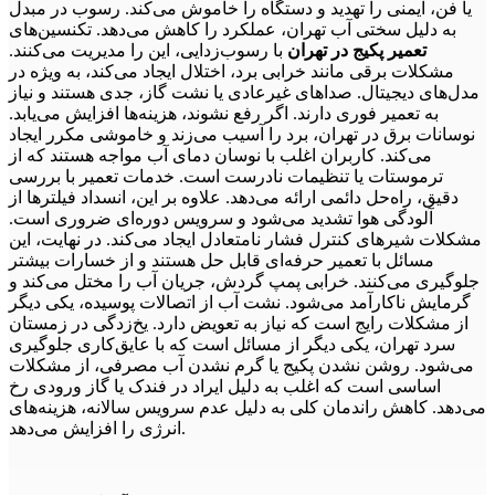
یا فن، ایمنی را تهدید و دستگاه را خاموش می‌کند. رسوب در مبدل
به دلیل سختی آب تهران، عملکرد را کاهش می‌دهد. تکنسین‌های
تعمیر پکیج در تهران
با رسوب‌زدایی، این را مدیریت می‌کنند.
مشکلات برقی مانند خرابی برد، اختلال ایجاد می‌کند، به ویژه در
مدل‌های دیجیتال. صداهای غیرعادی یا نشت گاز، جدی هستند و نیاز
به تعمیر فوری دارند. اگر رفع نشوند، هزینه‌ها افزایش می‌یابد.
نوسانات برق در تهران، برد را آسیب می‌زند و خاموشی مکرر ایجاد
می‌کند. کاربران اغلب با نوسان دمای آب مواجه هستند که از
ترموستات یا تنظیمات نادرست است. خدمات تعمیر با بررسی
دقیق، راه‌حل دائمی ارائه می‌دهد. علاوه بر این، انسداد فیلترها از
آلودگی هوا تشدید می‌شود و سرویس دوره‌ای ضروری است.
مشکلات شیرهای کنترل فشار نامتعادل ایجاد می‌کند. در نهایت، این
مسائل با تعمیر حرفه‌ای قابل حل هستند و از خسارات بیشتر
جلوگیری می‌کنند. خرابی پمپ گردش، جریان آب را مختل می‌کند و
گرمایش ناکارآمد می‌شود. نشت آب از اتصالات پوسیده، یکی دیگر
از مشکلات رایج است که نیاز به تعویض دارد. یخ‌زدگی در زمستان
سرد تهران، یکی دیگر از مسائل است که با عایق‌کاری جلوگیری
می‌شود. روشن نشدن پکیج یا گرم نشدن آب مصرفی، از مشکلات
اساسی است که اغلب به دلیل ایراد در فندک یا گاز ورودی رخ
می‌دهد. کاهش راندمان کلی به دلیل عدم سرویس سالانه، هزینه‌های
انرژی را افزایش می‌دهد.