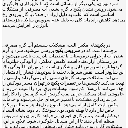
سرد تهران، یکی دیگر از مسائل است که با عایق‌کاری جلوگیری
می‌شود. روشن نشدن پکیج یا گرم نشدن آب مصرفی، از مشکلات
اساسی است که اغلب به دلیل ایراد در فندک یا گاز ورودی رخ
می‌دهد. کاهش راندمان کلی به دلیل عدم سرویس سالانه، هزینه‌های
انرژی را افزایش می‌دهد.
در پکیج‌های مکس الیت، مشکلات سیستم آب گرم مصرفی
برجسته است که در
سرویس پکیج
بررسی می‌شود. سرد و گرم
شدن آب از خرابی ترموستات یا تنظیمات نادرست ناشی می‌شود و
در زمستان آزاردهنده است. کاهش عملکرد از آلودگی فیلترها یا
گردوغبار، با سرویس قابل پیشگیری است. در تهران با آلودگی بالا،
این شایع‌تر است. نقص شیرهای تخلیه یا سوئیچ‌ها، فشار را نامتعادل
می‌کند. مشکلات تهویه، گازهای سمی را بازمی‌گرداند و ایمنی را
تهدید می‌کند. تکنسین‌ها در
تعمیرات پکیج در تهران
مسیر دودکش را
چک می‌کنند تا ریسک کم شود. نوسانات برق، برد را آسیب می‌زند و
خاموشی ایجاد می‌کند. خرابی پمپ گردش آب، گرمایش را ناکارآمد
می‌سازد. این مشکلات با تعمیر حرفه‌ای حل می‌شوند و خدمات
مکس الیت کامل ارائه می‌دهد. با تنوع مدل‌ها، هر مسئله رویکرد
خاص نیاز دارد تا بهینه شود. بوی سوختگی یا دود، نشانه انسداد
دودکش است و تمیزکاری فوری می‌خواهد. کاربران باید سرویس
منظم انجام دهند تا از این مسائل جلوگیری شود. علاوه بر این،
مشکلات گاز ورودی مانند فشار کم، شعله را ضعیف می‌کند و نیاز