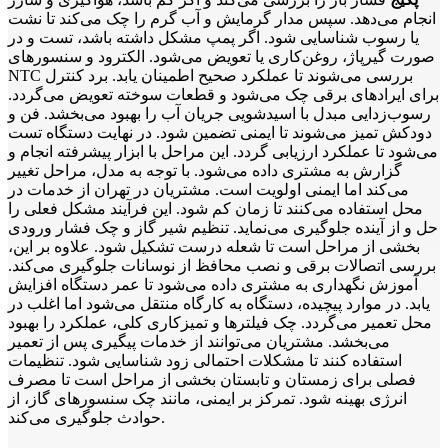
انجام می‌دهد. سپس مدار گرمایش و آب گرم را چک می‌کند تا نشت
یا رسوب شناسایی شود. اگر پمپ مشکل داشته باشد، تست و در
صورت گیرپاژ، روغن‌کاری یا تعویض می‌شود. الکترود و سنسورهای
NTC بررسی می‌شوند تا عملکرد صحیح اطمینان یابد. برد کنترل
برای ایرادهای برقی چک می‌شود و قطعات سوخته تعویض می‌گردد.
رسوب‌زدایی مبدل با اسیدشویی جریان آب را بهبود می‌بخشد. فن و
دودکش تمیز می‌شوند تا ایمنی تضمین شود. در نهایت دستگاه تست
می‌شود تا عملکرد ارزیابی گردد. این مراحل با ابزار پیشرفته انجام و
گزارش به مشتری داده می‌شود. با توجه به مدل، مراحل تغییر
می‌کند اما ایمنی اولویت است. مشتریان در تهران از خدمات در
محل استفاده می‌کنند تا زمان کم شود. این فرآیند مشکل فعلی را
حل و از آینده جلوگیری می‌نماید. تنظیم شیر گاز و چک فشار ورودی
بخشی از مراحل است تا شعله درست تشکیل شود. علاوه بر این،
بررسی اتصالات برقی و نصب محافظ از نوسانات جلوگیری می‌کند.
آموزش نگهداری به مشتری داده می‌شود تا عمر دستگاه افزایش
یابد. در موارد پیچیده، دستگاه به کارگاه منتقل می‌شود اما اغلب در
محل تعمیر می‌گردد. چک فیلترها و تمیزکاری کلی، عملکرد را بهبود
می‌بخشد. مشتریان می‌توانند از خدمات پیگیری پس از تعمیر
استفاده کنند تا مشکلات احتمالی زود شناسایی شود. تنظیمات
فصلی برای زمستان و تابستان بخشی از مراحل است تا مصرف
انرژی بهینه شود. تمرکز بر ایمنی، مانند چک سنسورهای گاز، از
حوادث جلوگیری می‌کند.