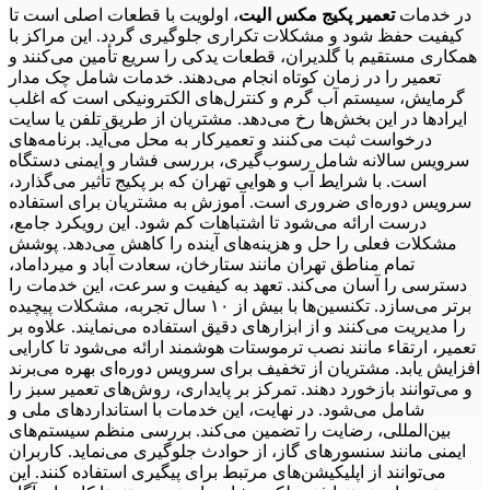
در خدمات
تعمیر پکیج مکس الیت
، اولویت با قطعات اصلی است تا
به همشهریان عزیز خود می باشد.
کیفیت حفظ شود و مشکلات تکراری جلوگیری گردد. این مراکز با
همچنین جهت تعمیر پکیج مکس الیت
در البرز(کرج)، شهریار، شهر
همکاری مستقیم با گلدیران، قطعات یدکی را سریع تأمین می‌کنند و
قدس، صفاشهر و صفادشت، اندیشه، فردیس
نیز همکاران ما در
تعمیر را در زمان کوتاه انجام می‌دهند. خدمات شامل چک مدار
24تعمیر پاسخگوی نیازهای شما عزیزان خواهند بود.
گرمایش، سیستم آب گرم و کنترل‌های الکترونیکی است که اغلب
24تعمیر تلاش کرده است تا با جذب کارشناسان مجرب و متخصص
ایرادها در این بخش‌ها رخ می‌دهد. مشتریان از طریق تلفن یا سایت
در زمنیه
درخواست ثبت می‌کنند و تعمیرکار به محل می‌آید. برنامه‌های
سرویس سالانه شامل رسوب‌گیری، بررسی فشار و ایمنی دستگاه
تعمیر پکیج مکس الیت
است. با شرایط آب و هوایی تهران که بر پکیج تأثیر می‌گذارد،
سرویس دوره‌ای ضروری است. آموزش به مشتریان برای استفاده
در حومه شهر تهران و استان تهران پاسخگوی خدمات تعمیر و نصب
درست ارائه می‌شود تا اشتباهات کم شود. این رویکرد جامع،
لوازم خانگی در شهرهای
شهرری، اسلامشهر، چهاردانگه، گلستان،
مشکلات فعلی را حل و هزینه‌های آینده را کاهش می‌دهد. پوشش
باشد .
تمام مناطق تهران مانند ستارخان، سعادت آباد و میرداماد،
دسترسی را آسان می‌کند. تعهد به کیفیت و سرعت، این خدمات را
برتر می‌سازد. تکنسین‌ها با بیش از ۱۰ سال تجربه، مشکلات پیچیده
را مدیریت می‌کنند و از ابزارهای دقیق استفاده می‌نمایند. علاوه بر
تعمیر، ارتقاء مانند نصب ترموستات هوشمند ارائه می‌شود تا کارایی
افزایش یابد. مشتریان از تخفیف برای سرویس دوره‌ای بهره می‌برند
و می‌توانند بازخورد دهند. تمرکز بر پایداری، روش‌های تعمیر سبز را
شامل می‌شود. در نهایت، این خدمات با استانداردهای ملی و
بین‌المللی، رضایت را تضمین می‌کند. بررسی منظم سیستم‌های
ایمنی مانند سنسورهای گاز، از حوادث جلوگیری می‌نماید. کاربران
می‌توانند از اپلیکیشن‌های مرتبط برای پیگیری استفاده کنند. این