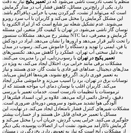
منظم یا نصب نادرست ناشی می‌شود که در
تعمیر پکیج
نیاز به دقت
دارد. یکی از رایج‌ترین مسائل، کاهش فشار آب در مدار گرمایش
است که می‌تواند از نشت، گیرکردن پمپ یا خرابی دیافراگم باشد.
این مشکل گرمایش را مختل می‌کند و کاربران با آب سرد روبرو
می‌شوند. عدم تشکیل شعله نیز شایع است که از ایراد الکترود یا
نوسان گاز ناشی می‌شود. در تهران با کیفیت گاز متغیر، این مسئله
بیشتر رخ می‌دهد. مشکلات سنسور NTC گرمایش و مصرفی، دما
را تحت تأثیر قرار می‌دهد و ارورها را نشان می‌دهد. ایراد در دودکش
یا فن، ایمنی را تهدید و دستگاه را خاموش می‌کند. رسوب در مبدل
به دلیل سختی آب تهران، عملکرد را کاهش می‌دهد. تکنسین‌های
تعمیر پکیج در تهران
با رسوب‌زدایی، این را مدیریت می‌کنند.
مشکلات برقی مانند خرابی برد، اختلال ایجاد می‌کند، به ویژه در
مدل‌های دیجیتال. صداهای غیرعادی یا نشت گاز، جدی هستند و نیاز
به تعمیر فوری دارند. اگر رفع نشوند، هزینه‌ها افزایش می‌یابد.
نوسانات برق در تهران، برد را آسیب می‌زند و خاموشی مکرر ایجاد
می‌کند. کاربران اغلب با نوسان دمای آب مواجه هستند که از
ترموستات یا تنظیمات نادرست است. خدمات تعمیر با بررسی
دقیق، راه‌حل دائمی ارائه می‌دهد. علاوه بر این، انسداد فیلترها از
آلودگی هوا تشدید می‌شود و سرویس دوره‌ای ضروری است.
مشکلات شیرهای کنترل فشار نامتعادل ایجاد می‌کند. در نهایت، این
مسائل با تعمیر حرفه‌ای قابل حل هستند و از خسارات بیشتر
جلوگیری می‌کنند. خرابی پمپ گردش، جریان آب را مختل می‌کند و
گرمایش ناکارآمد می‌شود. نشت آب از اتصالات پوسیده، یکی دیگر
از مشکلات رایج است که نیاز به تعویض دارد. یخ‌زدگی در زمستان