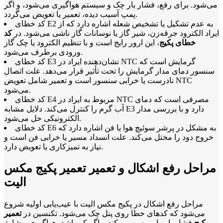
می‌شود. برای رفع، فشار بار چک و سیستم هواگیری می‌شود، و اگر
پمپ آسیب دیده، تعمیر یا تعویض می‌گردد.
کد خطای E2 به عدم تشکیل یا تشخیص شعله اشاره دارد که از
ایراد الکترود جرقه‌زن، شیر گاز یا نوسانات گاز ناشی می‌شود. در
کد
خطای پکیج
، این ارور رایج است و با تنظیم الکترود یا چک گاز
ورودی برطرف می‌شود.
کد خطای E3 نشان‌دهنده ایراد در NTC گرمایش است که
سنسور دمای مدار گرمایش را تحت تأثیر قرار می‌دهد. علت اتصال
نادرست یا خرابی سنسور است و تعمیر شامل تعویض NTC
می‌شود.
کد خطای E4 مربوط به ایراد در NTC مصرفی است که دمای
آب گرم را کنترل می‌کند. دلایل مشابه E3 دارد و با بررسی مدار
الکترونیکی حل می‌شود.
کد خطای E6 به مشکل در پرشر سوئیچ هوا یا فن اشاره دارد که
خروج دود را مختل می‌کند. علت انسداد مسیر یا خرابی فن است و
نیاز به تمیزکاری یا تعویض دارد.
مراحل رفع اشکال و تعمیر تعمیر پکیج مکس
الیت
مراحل رفع اشکال در پکیج مکس الیت با عیب‌یابی اولیه شروع
می‌شود که کدهای خطا روی پنل چک می‌شود. تکنسین در
تعمیر
پکیج
فشار بار را بررسی می‌کند و اگر کم باشد، هواگیری و شارژ