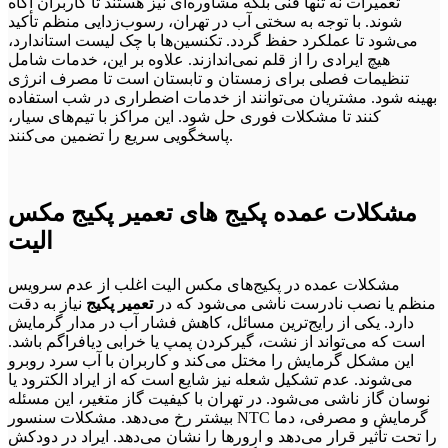
تعمیرات نه تنها فنی بلکه مشاوره‌ای نیز هستند تا کاربران آگاه
شوند. با توجه به سختی آب در تهران، رسوب‌زدایی منظم تأکید
می‌شود تا عملکرد حفظ گردد. تکنسین‌ها با چک لیست استاندارد،
هیچ ایرادی را از قلم نمی‌اندازند. علاوه بر این، خدمات شامل
تنظیمات فصلی برای زمستان و تابستان است تا مصرف انرژی
بهینه شود. مشتریان می‌توانند از خدمات اضطراری در شب استفاده
کنند تا مشکلات فوری حل شود. این مراکز با تیم‌های سیار،
پاسخگویی سریع را تضمین می‌کنند.
مشکلات عمده پکیج های تعمیر پکیج مکس
الیت
مشکلات عمده در پکیج‌های مکس الیت اغلب از عدم سرویس
منظم یا نصب نادرست ناشی می‌شود که در
تعمیر پکیج
نیاز به دقت
دارد. یکی از رایج‌ترین مسائل، کاهش فشار آب در مدار گرمایش
است که می‌تواند از نشت، گیرکردن پمپ یا خرابی دیافراگم باشد.
این مشکل گرمایش را مختل می‌کند و کاربران با آب سرد روبرو
می‌شوند. عدم تشکیل شعله نیز شایع است که از ایراد الکترود یا
نوسان گاز ناشی می‌شود. در تهران با کیفیت گاز متغیر، این مسئله
بیشتر رخ می‌دهد. مشکلات سنسور NTC گرمایش و مصرفی، دما
را تحت تأثیر قرار می‌دهد و ارورها را نشان می‌دهد. ایراد در دودکش