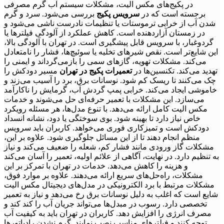
در پکیج‌های مکس الیت، مشکلات سیستم آب گرم مصرفی
برجسته است که در
سرویس پکیج
بررسی می‌شود. سرد و گرم
شدن آب از خرابی ترموستات یا تنظیمات نادرست ناشی می‌شود و
در زمستان آزاردهنده است. کاهش عملکرد از آلودگی فیلترها یا
گردوغبار، با سرویس قابل پیشگیری است. در تهران با آلودگی بالا،
این شایع‌تر است. نقص شیرهای تخلیه یا سوئیچ‌ها، فشار را نامتعادل
می‌کند. مشکلات تهویه، گازهای سمی را بازمی‌گرداند و ایمنی را
تهدید می‌کند. تکنسین‌ها در
تعمیرات پکیج در تهران
مسیر دودکش را
چک می‌کنند تا ریسک کم شود. نوسانات برق، برد را آسیب می‌زند و
خاموشی ایجاد می‌کند. خرابی پمپ گردش آب، گرمایش را ناکارآمد
می‌سازد. این مشکلات با تعمیر حرفه‌ای حل می‌شوند و خدمات
مکس الیت کامل ارائه می‌دهد. با تنوع مدل‌ها، هر مسئله رویکرد
خاص نیاز دارد تا بهینه شود. بوی سوختگی یا دود، نشانه انسداد
دودکش است و تمیزکاری فوری می‌خواهد. کاربران باید سرویس
منظم انجام دهند تا از این مسائل جلوگیری شود. علاوه بر این،
مشکلات گاز ورودی مانند فشار کم، شعله را ضعیف می‌کند و نیاز
به تنظیم دارد. در نهایت، آگاهی از علائم اولیه، تعمیر را آسان می‌کند
و هزینه را کاهش می‌دهد. خدمات در تهران با تمرکز بر این
مشکلات، راه‌حل‌های سریع ارائه می‌دهند. علاوه بر موارد فوق،
مشکلات مرتبط با برد الکترونیکی در مدل‌های دیجیتال مکس الیت
شایع است که اغلب به دلیل نوسانات برق رخ می‌دهد و نیاز به تعمیر
تخصصی دارد. رسوب در مبدل‌ها می‌تواند جریان آب را کند کند و
مصرف انرژی را افزایش دهد. کاربران در تهران باید به کیفیت آب
توجه کنند و فیلترهای مناسب نصب نمایند. گرم نشدن رادیاتورها