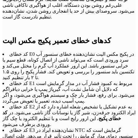
علی‌رغم روشن بودن دستگاه، اغلب از هواگیری ناکافی ناشی
می‌شود. سروصدای بیش از حد یا انفجاری روشن شدن، نشان‌دهنده
تنظیم نادرست گاز است.
کدهای خطای تعمیر پکیج مکس الیت
کد خطای E0 در پکیج مکس الیت نشان‌دهنده خطای سنسور آب
سرد ورودی است که می‌تواند ناشی از اتصال کوتاه، قطع سیم یا
خرابی سنسور باشد. این ارور عملکرد آب گرم را مختل می‌کند و
تکنسین باید سنسور را بررسی و تعویض کند. فشار پکیج را روی ۱.۵
تا ۲ بار تنظیم کنید.
کد خطای E1 مربوط به کمبود فشار آب در مدار گرمایش است
که دلایل آن شامل نشت آب، گیرپاژ پمپ یا خرابی دیافراگم
می‌شود. برای رفع، فشار بار چک و سیستم هواگیری می‌شود، و اگر
پمپ آسیب دیده، تعمیر یا تعویض می‌گردد.
کد خطای E2 به عدم تشکیل یا تشخیص شعله اشاره دارد که از
ایراد الکترود جرقه‌زن، شیر گاز یا نوسانات گاز ناشی می‌شود. در
کد
خطای پکیج
، این ارور رایج است و با تنظیم الکترود یا چک گاز
ورودی برطرف می‌شود.
کد خطای E3 نشان‌دهنده ایراد در NTC گرمایش است که
سنسور دمای مدار گرمایش را تحت تأثیر قرار می‌دهد. علت اتصال