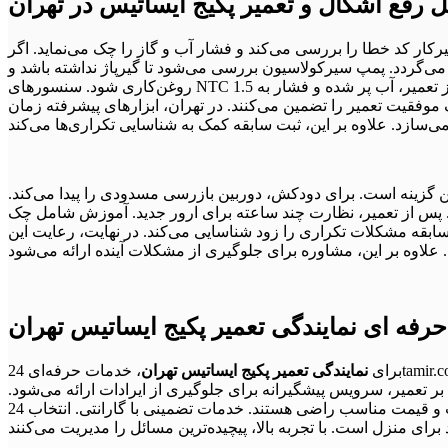
 رفع اشکال و تعمیر پکیج ایساتیس در تهران
ررسی می‌کند و فشار آب و گاز را چک می‌نماید. اگر E1 باشد، نشتی‌ها را پیدا کرده و فشار را تنظیم می‌کند. سپس
ی‌گردد. پمپ سیرکولاسیون بررسی می‌شود تا گیرپاژ نداشته باشد و
روغن‌کاری شود. سنسورهای NTC تست و تعویض اگر معیوب. فن و دودکش برای مسدودی تمیز می‌شوند. برد با ابزار دیجیتال چک می‌شود تا ایراد الکتریکی یافت شود. پس از تعمیر، آب پر شده و فشار به 1.5
وفقیت تعمیر را تضمین می‌کنند. در تهران، ابزارهای پیشرفته زمان
ین گزینه است. برای دودکش، دوربین بازرسی مسدودی را پیدا می‌کند.
ی. پس از تعمیر، نظارت چند ساعته برای ارور جدید. آموزش شامل چک
 سابقه مشکلات تکراری را زود شناسایی می‌کند. در نهایت، رعایت این
رفه ای نمایندگی تعمیر پکیج ایساتیس تهران
برای
نمایندگی تعمیر پکیج ایساتیس تهران
، خدمات حرفه‌ای 24tamir.com پیشنهاد می‌شود. این مرکز با متخصصان مجرب، خدمات 24 ساعته عرضه می‌کند تا در اضطرار کمک رساند. با شماره‌های 09129429461
لاوه بر تعمیر، سرویس پیشگیرانه برای جلوگیری از ایرادات ارائه می‌شود.
در تهران، پوشش تمام مناطق با پاسخگویی سریع. مشتریان از کیفیت و قیمت مناسب راضی هستند. خدمات تضمینی با گارانتی. انتخاب 24tamir.com آرامش می‌آورد. تمرکز بر ایمنی و استانداردهای بالا. مشاوره