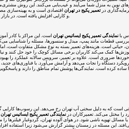
ی نوین به منزل شما می‌آیند و عیب‌یابی می‌کنند. این روش مشتری‌محو
رمایه‌گذاری در
تعمیر پکیج در تهران
اقتصادی است و به بهینه‌سازی مصر
و کارایی افزایش یافته است. در بازار رقابتی تهران، انتخاب بر اساس سابقه و نظرات مشتریان اهمیت دارد.
اس با
نمایندگی تعمیر پکیج ایساتیس تهران
است. این مراکز با کادر آمو
 با بررسی قطعات مانند پمپ، مبدل و سنسورها، مسئله را شناسایی می
، حیاتی است. هزینه‌های تعمیر بسته به نوع مشکل متفاوت است، اما ب
موزش‌ها کمک می‌کند کاربران برخی مسائل کوچک را خود حل کنند و نیا
ازخوردها ضروری است. علاوه بر تعمیر، سرویس سالانه عملکرد را به
د دستگاه را نجات می‌دهد و آرامش می‌آورد. با فناوری‌های جدید، برخ
 را ساده کرده است. نمایندگی‌ها پوشش تمام مناطق را دارند و پاسخگو
ی است که به دلیل سختی آب تهران رخ می‌دهد. این رسوب‌ها کارایی
د را مختل می‌کند. تعمیرکاران در
نمایندگی تعمیر پکیج ایساتیس تهران
ا
یا مسائل تهویه ناشی شود. در هوای آلوده تهران، گردوغبار فیلترها را 
افتد. این مسئله در زمستان بیشتر گزارش می‌شود زیرا استفاده افزایش 