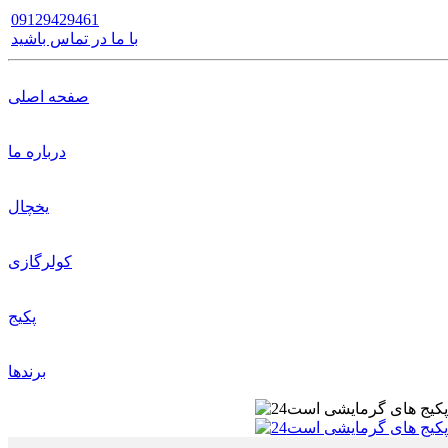
09129429461
با ما در تماس باشید
صفحه اصلی
درباره ما
یخچال
کولرگازی
پکیج
برندها