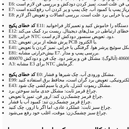
کد خطای پکیج
رد کمک می‌کند.
E28: خرابی NTC دود. تعویض سنسور دودکش لازم است.
E32: پرش شعله از برنر. تعویض PCB یا الکترود.
E81: بیش‌حرارتی مشابه E7. بررسی پمپ و مدار.
A3: مشابه E3 برای NTC گرمایش.
E0: مشکل ورودی آب. چک شیرها و فشار.
کد خطای پکیج
E43: مشکل ریموت کنترل. باتری یا سیم‌کشی چک شود.
چراغ قرمز ثابت: مشکل جدی مانند سوختن برد.
چراغ قرمز چشمک‌زن کند: ارور فن. تمیز یا تعویض.
چراغ قرمز چشمک‌زن تند: کمبود آب یا فشار.
چراغ سبز ثابت: عملکرد عادی، اما اگر با ارور، چک کنید.
چراغ سبز چشمک‌زن: موقت، اغلب خود رفع می‌شود.