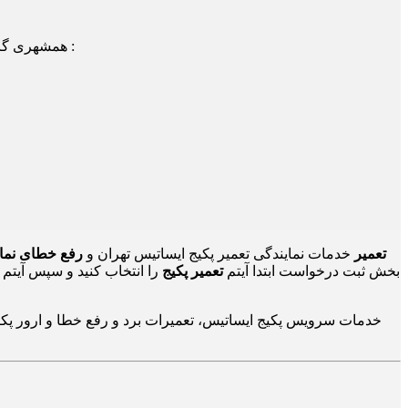
همشهری گرامی! شما می توانید جهت دریافت اطلاعات، سوالات و یا درخواست اعزام تعمیرکار/سرویسکار با شماره های ذیل نیز تماس حاصل فرمایید :
24تعمیر
خدمات نمایندگی تعمیر پکیج ایساتیس تهران و
رفع خطای نمای
بخش ثبت درخواست ابتدا آیتم
تعمیر پکیج
را انتخاب کنید و سپس آیتم
خدمات سرویس پکیج ایساتیس، تعمیرات برد و رفع خطا و ارور پکیج 