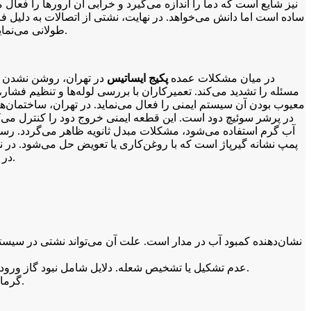
ساده است اما دانش می‌خواهد. در نهایت، نشتی از اتصالات به دلیل
طولانی می‌نماید. در تهران، دسترسی به قطعات اصلی تعمیر را آسان کرده است. علاوه بر این، مشکلات گاز مانند عدم تشکیل شعله نیاز به چک فشار دارد.
در میان مشکلات عمده
پکیج ایساتیس
در تهران، روشن نشدن دست
مسئله را تشدید می‌کند. تعمیرکاران با بررسی لوله‌ها و تنظیم فشا
معیوب بودن آن سیستم ایمنی را فعال می‌نماید. در تهران، ساختمان‌ه
در پرشر سوئیچ دود است. این قطعه ایمنی خروج دود را کنترل می‌کن
آب گرم استفاده می‌شود، مشکلات مبدل ثانویه ظاهر می‌گردد. رسو
پمپ نشانه گیرپاژ است که با روغن‌کاری یا تعویض حل می‌شود. در نه
در تهران، خدمات شبانه‌روزی برای اضطرار موجود است تا حمایت شود. مشکلات مربوط به سنسور دود نیز در دودکش‌های مسدود شایع است.
E2: عدم تشکیل یا تشخیص شعله. دلایل شامل نبود گاز ورودی، خرابی جرقه‌زن یا الکترود یون است. چک شیر گاز و تمیز کردن الکترود کمک می‌کند. اگر ادامه داشت، تعویض قطعات لازم است.
E3: مشکل در NTC گرمایش. این سنسور دمای آب گرمایش را اندازه نمی‌گیرد. علت خرابی یا قطع اتصال است. تعویض سنسور راه‌حل است.