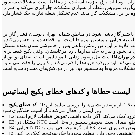
اده از محافظ است. مشکلات سنسور NTC نیز شایع است که دما را اندازه می‌گیرد و خرابی آن ارورها را فعال می‌کند. تعمیر سنسورها معمولاً
می‌آورد. سرویس منظم از بسیاری مشکلات جلوگیری می‌کند و عمر را
 یا شیر گاز ناشی شود. در مناطق شمالی تهران، نوسان فشار گاز این
 اغلب به خرابی ترمیستور مربوط است. این قطعه دما را حس می‌کند و
‌شود. علاوه بر این، فن روشن ماندن پس از خاموشی نشان‌دهنده مشکل
ی‌شود و نیاز به چک مدارها دارد. در تابستان، وقتی پکیج فقط برای
در تهران
اغلب شامل رسوب‌زدایی با مواد ایمن است. صدای تق تق از
ند. این رویکرد هزینه‌ها را کم می‌کند و کارایی را حفظ می‌نماید.
لیست خطاها و کدهای خطای پکیج ایساتیس
E1: نشان‌دهنده کمبود آب در مدار است. علت آن می‌تواند نشتی در سیستم، رادیاتورها یا اتصالات باشد. برای رفع، شیر پرکن را باز کنید تا فشار به 1.5 بار برسد و نشتی‌ها را بررسی نمایید. این
کد خطای پکیج
ارور ایمنی را فعال می‌کند تا از آسیب جلوگیری شود.