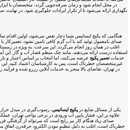
در محل انجام شود و زمان صرفه‌جویی گردد. متخصصان با ابزارها
نگهداری ارائه می‌شود تا از تکرار ایرادات جلوگیری شود. در نهایت، س
هنگامی که پکیج ایساتیس شما دچار نقص می‌شود، اولین اقدام تم
صدای نامعمول تولید کند یا آب گرم کافی تامین نشود، تعمیرکار
اغلب در همان روز انجام می‌گردد. این سرعت، به ویژه در زمستان
استفاده درست ارائه می‌دهند، مانند چک منظم فشار آب و گاز. این آ
خدمات
تعمیر پکیج
عرضه می‌کنند، اما انتخاب بر اساس اعتبار و ب
غیرمتخصصان خطرناک است، پس به کارشناسان اعتماد کنید. این رویکر
در تهران، تقاضای بالا منجر به خدمات آنلاین رزرو شده و فرآیند
یکی از مسائل شایع در
پکیج ایساتیس
، رسوب‌گیری در مبدل حرارت
علاوه بر این، فشار پایین آب ورودی در برخی نواحی تهران، عملکر
صدای زیاد هنگام کار نیز رایج است که می‌تواند از گرفتگی فن 
خطرناک است، اغلب به دلیل تنظیم نبودن الکترود جرقه‌زن اتفاق می‌