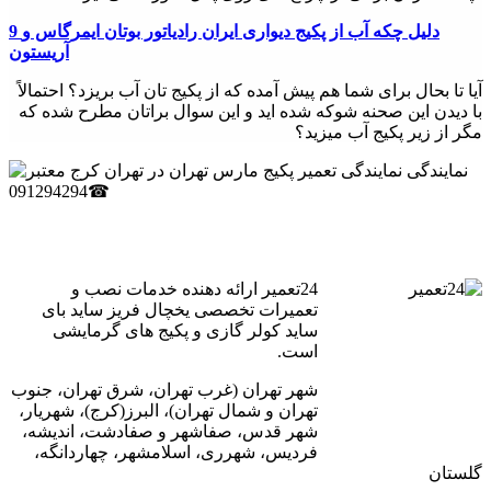
- تعویض فیوز: در صورتی که فیوز پکیج دیواری سوخته باشد، باید آن
را تعویض کرد.
9 دلیل چکه آب از پکیج دیواری ایران رادیاتور بوتان ایمرگاس و
آریستون
- تعویض سوئیچ: اگر سوئیچ پکیج دیواری خراب شده باشد، باید آن را
آیا تا بحال برای شما هم پیش آمده که از پکیج تان آب بریزد؟ احتمالاً
تعویض کرد.
با دیدن این صحنه شوکه شده اید و این سوال براتان مطرح شده که
- تعمیر کمپرسور: در صورتی که کمپرسور پکیج دیواری خراب شده
مگر از زیر پکیج آب میزید؟
باشد، باید آن را تعمیر یا تعویض کرد.
- تعمیر مبدل حرارتی: در صورتی که مبدل حرارتی پکیج دیواری
خراب شده باشد، باید آن را تعمیر یا تعویض کرد.
نکات مهم در تعمیر پکیج دیواری مارس
24تعمیر ارائه دهنده خدمات نصب و
- قبل از هرگونه تعمیر، باید اطمینان حاصل کرد که برق قطع شده
تعمیرات تخصصی یخچال فریز ساید بای
است.
ساید کولر گازی و پکیج های گرمایشی
است.
- قبل از هرگونه تعمیر، باید دستگاه را خاموش کرد.
شهر تهران (غرب تهران، شرق تهران، جنوب
- قبل از هرگونه تعمیر، باید ابتدا علت خرابی را تشخیص داد.
تهران و شمال تهران)، البرز(کرج)، شهریار،
شهر قدس، صفاشهر و صفادشت، اندیشه،
- برای تعمیر پکیج دیواری، بهتر است از تعمیرکاران مجرب و
فردیس، شهرری، اسلامشهر، چهاردانگه،
متخصص استفاده کرد.
گلستان