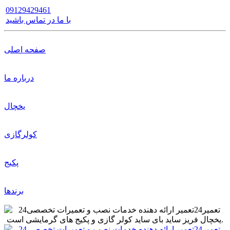
09129429461
با ما در تماس باشید
صفحه اصلی
درباره ما
یخچال
کولرگازی
پکیج
برندها