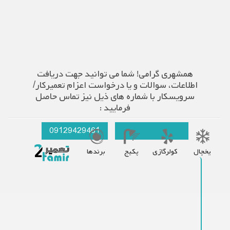
همشهری گرامی! شما می توانید جهت دریافت
اطلاعات، سوالات و یا درخواست اعزام تعمیرکار/
سرویسکار با شماره های ذیل نیز تماس حاصل
فرمایید :
09129429461
021-66609627
یخچال
کولرگازی
پکیج
برندها