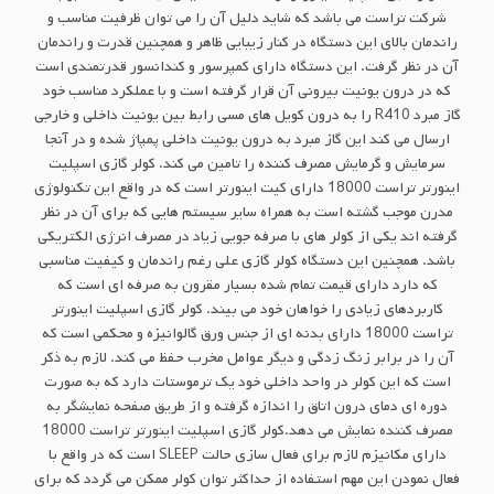
شرکت تراست می باشد که شاید دلیل آن را می توان ظرفیت مناسب و
راندمان بالای این دستگاه در کنار زیبایی ظاهر و همچنین قدرت و راندمان
آن در نظر گرفت. این دستگاه دارای کمپرسور و کندانسور قدرتمندی است
که در درون یونیت بیرونی آن قرار گرفته است و با عملکرد مناسب خود
گاز مبرد R410 را به درون کویل های مسی رابط بین یونیت داخلی و خارجی
ارسال می کند این گاز مبرد به درون یونیت داخلی پمپاژ شده و در آنجا
سرمایش و گرمایش مصرف کننده را تامین می کند. کولر گازی اسپلیت
اینورتر تراست 18000 دارای کیت اینورتر است که در واقع این تکنولوژی
مدرن موجب گشته است به همراه سایر سیستم هایی که برای آن در نظر
گرفته اند یکی از کولر های با صرفه جویی زیاد در مصرف انرژی الکتریکی
باشد. همچنین این دستگاه کولر گازی علی رغم راندمان و کیفیت مناسبی
که دارد دارای قیمت تمام شده بسیار مقرون به صرفه ای است که
کاربردهای زیادی را خواهان خود می بیند. کولر گازی اسپلیت اینورتر
تراست 18000 دارای بدنه ای از جنس ورق گالوانیزه و محکمی است که
آن را در برابر زنگ زدگی و دیگر عوامل مخرب حفظ می کند. لازم به ذکر
است که این کولر در واحد داخلی خود یک ترموستات دارد که به صورت
دوره ای دمای درون اتاق را اندازه گرفته و از طریق صفحه نمایشگر به
مصرف کننده نمایش می دهد.کولر گازی اسپلیت اینورتر تراست 18000
دارای مکانیزم لازم برای فعال سازی حالت SLEEP است که در واقع با
فعال نمودن این مهم استفاده از حداکثر توان کولر ممکن می گردد که برای