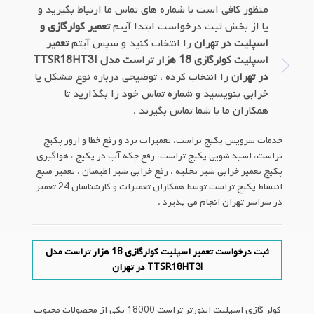
منظور کافی است با شماره های تماس ما ارتباط بگیرید و
یا از بخش ثبت درخواست ابتدا آیتم
تعمیر کولرگازی و
اسپلیت در تهران
را انتخاب کنید و سپس آیتم
تعمیر
اسپلیت کولرگازی 18 هزار تراست مدل TTSR18HT3I
در تهران
را انتخاب کرده ، توضیحی درباره نوع مشکل یا
خرابی بنویسید و شماره تماس خود را بگذارید تا
همکاران ما با شما تماس بگیرند .
خدمات سرویس پکیج تراست، تعمیرات برد و رفع خطا و ارور پکیج
تراست، اسید شویی پکیج تراست، رفع چکه آب در پکیج ، هواگیری
پکیج تعمیر خرابی شیر تخلیه ، رفع خرابی شیر اطیمنان ، تعمیر منبع
انبساط پکیج تراست توسط همکاران تعمیرات و کارشناسان 24 تعمیر
در سراسر تهران انجام می پذیرد .
ثبت درخواست تعمیر اسپلیت کولرگازی 18 هزار تراست مدل
TTSR18HT3I در تهران
کولر گازی اسپلیت اینورتر تراست 18000 یکی از محصولات محبوب