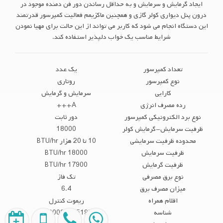
ایجاد گرمایش و سرمایش و به حداقل رساندن دور فن دمنده موجود در
درون پنل دیواری کولر گازی و همچنین ماکزیمم فعالیت کمپرسور قدرتمند
این دستگاه انجام می شود که کاربر می تواند از این حالت برای مهیا نمودن
شرایط مناسب یک خواب دلپذیر استفاده کند.
تعداد کمپرسور
یک عدد
نوع کمپرسور
روتاری
کارایی
سرمایش و گرمایش
رده مصرف انرژی
A+++
نوع برد الکترونیکی کمپرسور
دور ثابت
ظرفیت سرمایش-گرمایش کولر
18000
محدوده ظرفیت سرمایشی
10 تا 20 هزار BTU/hr
ظرفیت سرمایش
18000 BTU/hr
ظرفیت گرمایش
17900 BTU/hr
نوع برق مصرفی
تک فاز
میزان مصرف برق
6.4
اقلام همراه
ریموت کنترل
شناسه
2800000045197