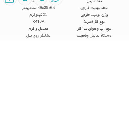
تعداد پنل
یک عدد
ابعاد یونیت خارجی
89x39x63 سانتی‌متر
وزن یونیت خارجی
35 کیلوگرم
نوع گاز (مبرد)
R410A
نوع آب و هوای سازگار
معتدل و گرم
دستگاه نمایش وضعیت
نشانگر روی پنل
امکانات کولر گازی
امکان تصفیه هوا
نوع تزیینات
Gold Fin (پره های طلایی ضد زنگ)
اقلام همراه محصول
ریموت کنترل 5 متر لوله رایگان
ایران رادیاتور کولر گازی
کولر گازی هایسنس
قیمت کولر گازی پرتابل 18000
تعمیر کولرگازی 9 هزار اینورتر گرین مدل GWS-
H09P1T1A در تهران