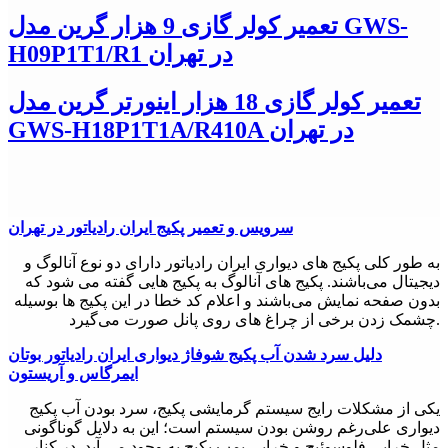
تعمیر کولر گازی 9 هزار گرین مدل GWS-
H09P1T1/R1 در تهران
تعمیر کولر گازی 18 هزار اینورتر گرین مدل
GWS-H18P1T1A/R410A در تهران
سرویس و تعمیر پکیج ایران رادیاتور در تهران
به طور کلی پکیج های دیواری ایران رادیاتور دارای دو نوع آنالوگ و
دیجیتال می‌باشند. پکیج های آنالوگ به پکیج هایی گفته می شود که
بدون صفحه نمایش می‌باشند و اعلام کد خطا در این پکیج ها بوسیله
چشمک زدن برخی از چراغ های روی پانل صورت می‌گیرد.
دلیل سرد شدن آب پکیج شوفاژ دیواری ایران رادیاتور بوتان
ایمرگاس و آریستون
یکی از مشکلات رایج سیستم گرمایشی پکیج، سرد بودن آب پکیج
دیواری علی‌رغم روشن بودن سیستم است؛ این به دلایل گوناگونی
مثل خرابی فلوسوئیچ و خرابی پمپ پکیج به وجود می آید. در کنار