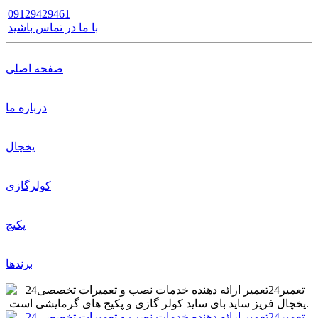
09129429461
با ما در تماس باشید
صفحه اصلی
درباره ما
یخچال
کولرگازی
پکیج
برندها