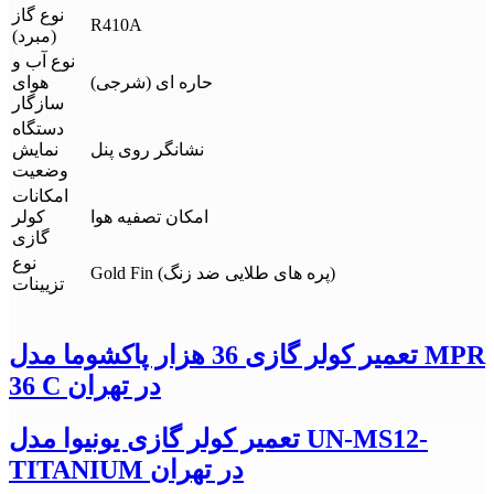
نوع گاز
R410A
(مبرد)
نوع آب و
حاره ای (شرجی)
هوای
سازگار
دستگاه
نشانگر روی پنل
نمایش
وضعیت
امکانات
امکان تصفیه هوا
کولر
گازی
نوع
Gold Fin (پره های طلایی ضد زنگ)
تزیینات
تعمیر کولر گازی 36 هزار پاکشوما مدل MPR
36 C در تهران
تعمیر کولر گازی یونیوا مدل UN-MS12-
TITANIUM در تهران