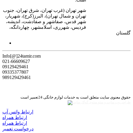
شهر تهران (غرب تهران، شرق تهران، جنوب
تهران و شمال تهران)، البرز(کرج)، شهریار،
شهر قدس، صفاشهر و صفادشت، اندیشه،
فردیس، شهرری، اسلامشهر، چهاردانگه،
گلستان
Info[@]24tamir.com
021-66609627
09129429461
09335377807
989129429461
حقوق معنوی سایت متعلق است به خدمات لوازم خانگی 24تعمیر است
طراحی وب سایت و سئو
ارتباط واتس آپ
ارتباط همراه
ارتباط همراه
درخواست تعمیر