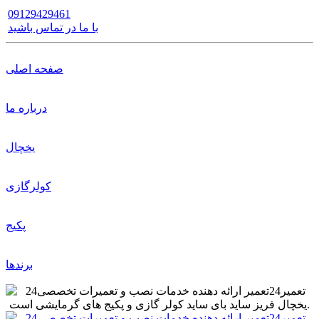
09129429461
با ما در تماس باشید
صفحه اصلی
درباره ما
یخچال
کولرگازی
پکیج
برندها